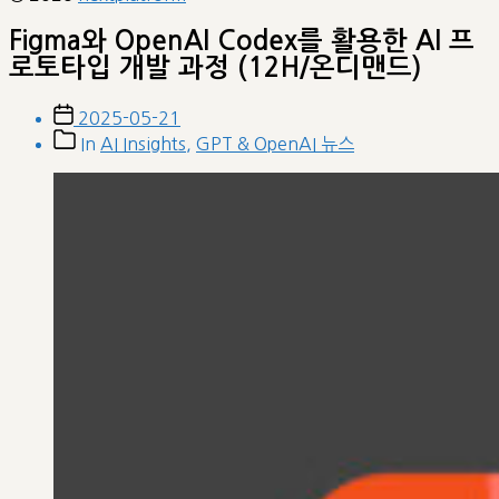
Figma와 OpenAI Codex를 활용한 AI 프
로토타입 개발 과정 (12H/온디맨드)
Post
2025-05-21
date
Post
In
AI Insights
,
GPT & OpenAI 뉴스
categories