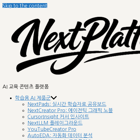
Skip to the content
nextplatform
AI 교육 콘텐츠 플랫폼
학습용 AI 제품군
NextPads: 실시간 학습자료 공유보드
NextCreator Pro: 에이전틱 그래픽 노블
CursorInsight 커서 인사이트
NextLLM 플레이그라운드
YouTubeCreator Pro
AutoEDA: 자동화 데이터 분석