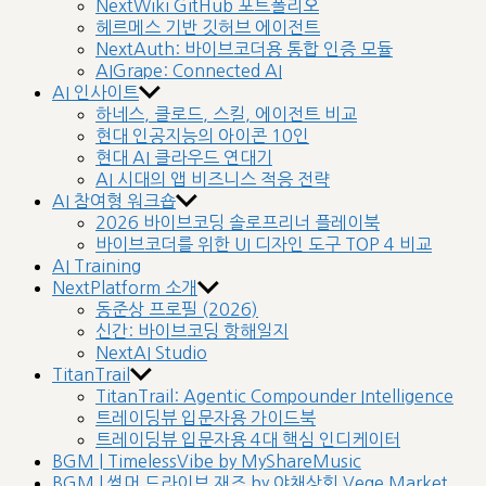
NextWiki GitHub 포트폴리오
헤르메스 기반 깃허브 에이전트
NextAuth: 바이브코더용 통합 인증 모듈
AIGrape: Connected AI
AI 인사이트
하네스, 클로드, 스킬, 에이전트 비교
현대 인공지능의 아이콘 10인
현대 AI 클라우드 연대기
AI 시대의 앱 비즈니스 적응 전략
AI 참여형 워크숍
2026 바이브코딩 솔로프리너 플레이북
바이브코더를 위한 UI 디자인 도구 TOP 4 비교
AI Training
NextPlatform 소개
동준상 프로필 (2026)
신간: 바이브코딩 항해일지
NextAI Studio
TitanTrail
TitanTrail: Agentic Compounder Intelligence
트레이딩뷰 입문자용 가이드북
트레이딩뷰 입문자용 4대 핵심 인디케이터
BGM | TimelessVibe by MyShareMusic
BGM | 썸머 드라이브 재즈 by 야채상회 Vege Market