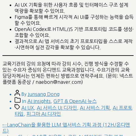
AI UX 기획을 위한 사용자 흐름 및 인터페이스 구조 설계
역량을 확보할 수 있어요.
Figma를 통해 빠르게 시각적 AI UI를 구성하는 능력을 습득
할 수 있어요.
OpenAI Codex로 HTML/JS 기반 프로토타입 코드를 생성·
조합할 수 있어요.
결과적으로 AI 앱 서비스의 초기 프로토타입을 스스로 제작
·시연하며 실전 감각을 확보할 수 있습니다.
교육기관의 강의 요청에 따라 강의 시수, 진행 방식을 수정할 수
있는 수요자 중심의 온디맨드 교육과정입니다. 수요기관의 교육
담당자께서는 언제든 편하신 방법으로 연락주세요. (문의: 넥스트
플랫폼 동준상 / naebon@naver.com)
Post
By
Junsang Dong
author
Post
In
AI Insights
,
GPT & OpenAI 뉴스
categories
Tags
AI UX
,
AI 서비스 UI 디자인
,
AI 서비스 기획
,
AI 프로토
타입
,
피그마 AI 디자인
글
Previous
←
LangChain을 활용한 LLM 앱서비스 기획 과정 (12H/온디맨
post:
드)
내