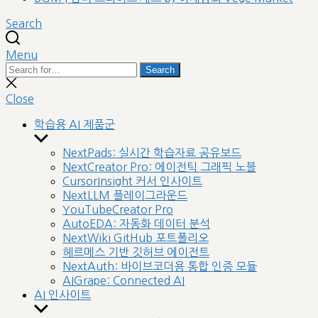
Search
Menu
Search
Search
for:
Close
search
Close
학습용 AI 제품군
Show
sub
NextPads: 실시간 학습자료 공유보드
menu
NextCreator Pro: 에이전틱 그래픽 노블
CursorInsight 커서 인사이트
NextLLM 플레이그라운드
YouTubeCreator Pro
AutoEDA: 자동화 데이터 분석
NextWiki GitHub 포트폴리오
헤르메스 기반 깃허브 에이전트
NextAuth: 바이브코더용 통합 인증 모듈
AIGrape: Connected AI
AI 인사이트
Show