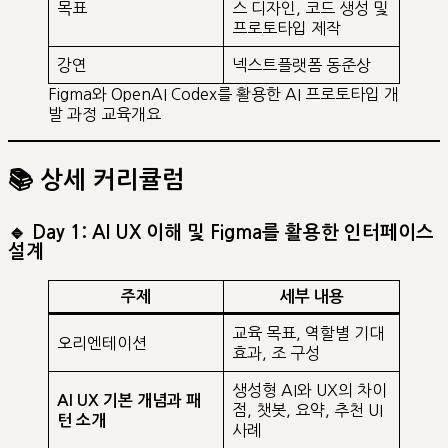
목표
스 디자인, 코드 생성 및
프로토타입 제작
강연
넥스트플랫폼 동준상
Figma와 OpenAI Codex를 활용한 AI 프로토타입 개
발 과정 교육개요
📚 상세 커리큘럼
🔹 Day 1: AI UX 이해 및 Figma를 활용한 인터페이스
설계
주제
세부 내용
교육 목표, 역할별 기대
오리엔테이션
효과, 조 구성
생성형 AI와 UX의 차이
AI UX 기본 개념과 패
점, 챗봇, 요약, 추천 UI
턴 소개
사례