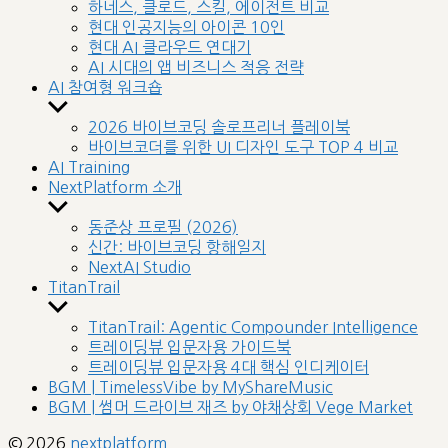
sub
하네스, 클로드, 스킬, 에이전트 비교
menu
현대 인공지능의 아이콘 10인
현대 AI 클라우드 연대기
AI 시대의 앱 비즈니스 적응 전략
AI 참여형 워크숍
Show
sub
2026 바이브코딩 솔로프리너 플레이북
menu
바이브코더를 위한 UI 디자인 도구 TOP 4 비교
AI Training
NextPlatform 소개
Show
sub
동준상 프로필 (2026)
menu
신간: 바이브코딩 항해일지
NextAI Studio
TitanTrail
Show
sub
TitanTrail: Agentic Compounder Intelligence
menu
트레이딩뷰 입문자용 가이드북
트레이딩뷰 입문자용 4대 핵심 인디케이터
BGM | TimelessVibe by MyShareMusic
BGM | 썸머 드라이브 재즈 by 야채상회 Vege Market
© 2026
nextplatform