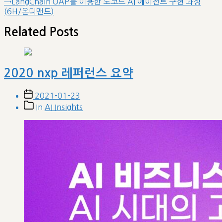
Next
→
LangChain OAP를 이용한 노코드 AI 에이전트 구현 과정
비
post:
(6H/온디맨드)
게
이
Related Posts
션
2020 nxp 레퍼런스 요약
Post
2021-01-23
date
Post
In
AI Insights
categories