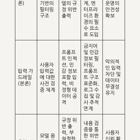
론)
기반의
델의 규
계, 엔
운영의
필터링
정 위반
터프라
안전성
구조
출력
이즈 환
확보
경의 필
수 요소
로 도입
금지어
프롬프
및 민감
트 인젝
정보 필
악의적
사용자
션, 민
터링,
인 입력
입력 가
입력값
감 정보
프롬프
차단 및
드레일
에 대한
포함 입
트 구조
데이터
(본론)
사전 검
력, 비
표준화,
무결성
증 체계
정형 데
로그 수
유지
이터 공
집 및 감
격
사 추적
연계
규정 위
내용 검
반 출
증을 통
력, 부
사용자
모델 응
한 위반
적절한
신뢰 확