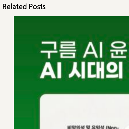
post:
게
Related Posts
이
션