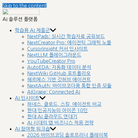
Skip to the content
nextplatform
AI 솔루션 플랫폼
학습용 AI 제품군
NextPads: 실시간 학습자료 공유보드
NextCreator Pro: 에이전틱 그래픽 노블
CursorInsight 커서 인사이트
NextLLM 플레이그라운드
YouTubeCreator Pro
AutoEDA: 자동화 데이터 분석
NextWiki GitHub 포트폴리오
헤르메스 기반 깃허브 에이전트
NextAuth: 바이브코더용 통합 인증 모듈
AIGrape: Connected AI
AI 인사이트
하네스, 클로드, 스킬, 에이전트 비교
현대 인공지능의 아이콘 10인
현대 AI 클라우드 연대기
AI 시대의 앱 비즈니스 적응 전략
AI 참여형 워크숍
2026 바이브코딩 솔로프리너 플레이북