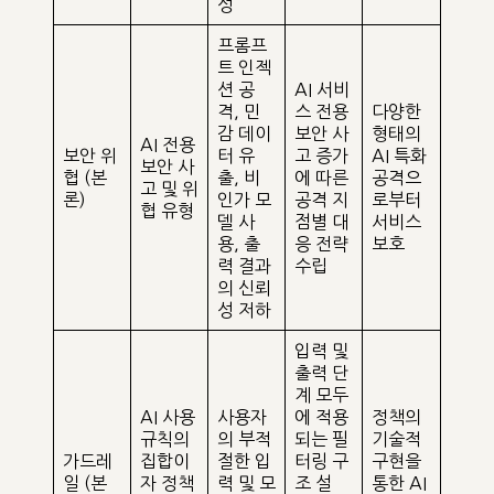
성
프롬프
트 인젝
션 공
AI 서비
격, 민
스 전용
다양한
감 데이
보안 사
형태의
AI 전용
보안 위
터 유
고 증가
AI 특화
보안 사
협 (본
출, 비
에 따른
공격으
고 및 위
론)
인가 모
공격 지
로부터
협 유형
델 사
점별 대
서비스
용, 출
응 전략
보호
력 결과
수립
의 신뢰
성 저하
입력 및
출력 단
계 모두
AI 사용
사용자
에 적용
정책의
규칙의
의 부적
되는 필
기술적
가드레
집합이
절한 입
터링 구
구현을
일 (본
자 정책
력 및 모
조 설
통한 AI