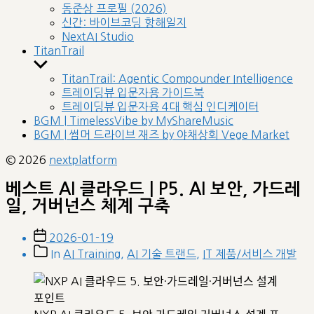
sub
동준상 프로필 (2026)
menu
신간: 바이브코딩 항해일지
NextAI Studio
TitanTrail
Show
sub
TitanTrail: Agentic Compounder Intelligence
menu
트레이딩뷰 입문자용 가이드북
트레이딩뷰 입문자용 4대 핵심 인디케이터
BGM | TimelessVibe by MyShareMusic
BGM | 썸머 드라이브 재즈 by 야채상회 Vege Market
© 2026
nextplatform
베스트 AI 클라우드 | P5. AI 보안, 가드레
일, 거버넌스 체계 구축
Post
2026-01-19
date
Post
In
AI Training
,
AI 기술 트랜드
,
IT 제품/서비스 개발
categories