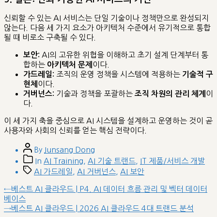
신뢰할 수 있는 AI 서비스는 단일 기술이나 정책만으로 완성되지
않는다. 다음 세 가지 요소가 아키텍처 수준에서 유기적으로 통합
될 때 비로소 구축될 수 있다.
AI의 고유한 위협을 이해하고 초기 설계 단계부터 통
보안:
합하는
이다.
아키텍처 문제
조직의 운영 정책을 시스템에 적용하는
가드레일:
기술적 구
이다.
현체
기술과 정책을 포괄하는
이
거버넌스:
조직 차원의 관리 체계
다.
이 세 가지 축을 중심으로 AI 시스템을 설계하고 운영하는 것이 곧
사용자와 사회의 신뢰를 얻는 핵심 전략이다.
Post
By
Junsang Dong
author
Post
In
AI Training
,
AI 기술 트랜드
,
IT 제품/서비스 개발
categories
Tags
AI 가드레일
,
AI 거버넌스
,
AI 보안
글
Previous
←
베스트 AI 클라우드 | P4. AI 데이터 흐름 관리 및 벡터 데이터
post:
베이스
내
Next
→
베스트 AI 클라우드 | 2026 AI 클라우드 4대 트랜드 분석
비