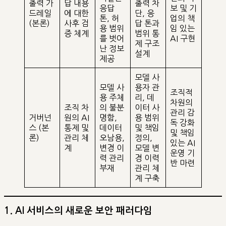
출력 가
답 내용
출력 차
응답
보 및 기
드레일
에 대한
단, 응
톤, 허
업의 책
(본론)
사후 검
답 톤과
용 범위
임 있는
증 체계
범위 통
를 벗어
AI 구현
제 구조
난 정보
설계
제공
모델 사
모델 사
용자 관
조직적
용 주체
리, 데
차원의
조직 차
의 불분
이터 사
관리 감
거버넌
원의 AI
명함,
용 범위
독 강화
스 (본
통제 및
데이터
및 책임
및 책임
론)
관리 체
오남용,
정의,
있는 AI
계
변경 이
모델 변
운영 기
력 관리
경 이력
반 마련
부재
관리 체
계 구축
1. AI 서비스의 새로운 보안 패러다임