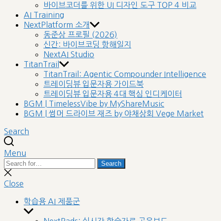
바이브코더를 위한 UI 디자인 도구 TOP 4 비교
AI Training
NextPlatform 소개
동준상 프로필 (2026)
신간: 바이브코딩 항해일지
NextAI Studio
TitanTrail
TitanTrail: Agentic Compounder Intelligence
트레이딩뷰 입문자용 가이드북
트레이딩뷰 입문자용 4대 핵심 인디케이터
BGM | TimelessVibe by MyShareMusic
BGM | 썸머 드라이브 재즈 by 야채상회 Vege Market
Search
Menu
Search
Search
for:
Close
search
Close
학습용 AI 제품군
Show
sub