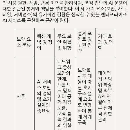
의 사용 권한, 책임, 변경 이력을 관리하며, 조직 전반의 AI 운영에
대한 일관된 통제와 책임을 부여한다. 이 세 가지 요소(보안, 가드
레일, 거버넌스)의 유기적인 결합은 신뢰할 수 있는 엔터프라이즈
AI 서비스를 구현하는 근간이 된다.
설계 포
핵심 개
주요 보
기대 효
보안 요
인트 및
념 및 정
안 위협
과 및 역
소 분류
구현 전
의
및 위험
할
략
네트워
크 중심
보안을
보안의
데이터
사후 대
한계,
접근 범
AI 서비
응이 아
프롬프
위 확장
스 보안
닌 초기
트 및 데
및 외부
의 정의
구조 설
서론
이터 공
API 연
및 초기
계 요소
격 지점
결에 따
설계의
로 반영
노출,
른 선제
중요성
하여 통
모델 출
적 위험
제 체계
력 결과
관리
구축
의 위험