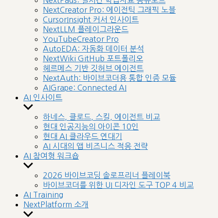
NextPads: 실시간 학습자료 공유보드
menu
NextCreator Pro: 에이전틱 그래픽 노블
CursorInsight 커서 인사이트
NextLLM 플레이그라운드
YouTubeCreator Pro
AutoEDA: 자동화 데이터 분석
NextWiki GitHub 포트폴리오
헤르메스 기반 깃허브 에이전트
NextAuth: 바이브코더용 통합 인증 모듈
AIGrape: Connected AI
AI 인사이트
Show
sub
하네스, 클로드, 스킬, 에이전트 비교
menu
현대 인공지능의 아이콘 10인
현대 AI 클라우드 연대기
AI 시대의 앱 비즈니스 적응 전략
AI 참여형 워크숍
Show
sub
2026 바이브코딩 솔로프리너 플레이북
menu
바이브코더를 위한 UI 디자인 도구 TOP 4 비교
AI Training
NextPlatform 소개
Show