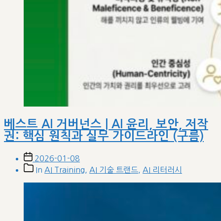
베스트 AI 거버넌스 | AI 윤리, 보안, 저작
권: 핵심 원칙과 실무 가이드라인 (구름)
Post
2026-01-08
date
Post
In
AI Training
,
AI 기술 트랜드
,
AI 리터러시
categories