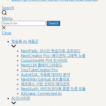
Search
Menu
Search
Search
for:
Close
search
Close
학습용 AI 제품군
Show
sub
NextPads: 실시간 학습자료 공유보드
menu
NextCreator Pro: 에이전틱 그래픽 노블
CursorInsight 커서 인사이트
NextLLM 플레이그라운드
YouTubeCreator Pro
AutoEDA: 자동화 데이터 분석
NextWiki GitHub 포트폴리오
헤르메스 기반 깃허브 에이전트
NextAuth: 바이브코더용 통합 인증 모듈
AIGrape: Connected AI
AI 인사이트
Show