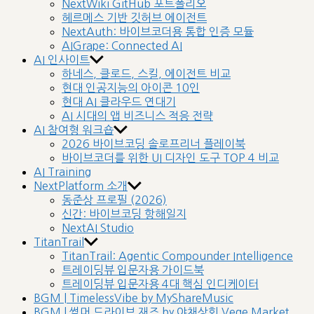
NextWiki GitHub 포트폴리오
헤르메스 기반 깃허브 에이전트
NextAuth: 바이브코더용 통합 인증 모듈
AIGrape: Connected AI
AI 인사이트
하네스, 클로드, 스킬, 에이전트 비교
현대 인공지능의 아이콘 10인
현대 AI 클라우드 연대기
AI 시대의 앱 비즈니스 적응 전략
AI 참여형 워크숍
2026 바이브코딩 솔로프리너 플레이북
바이브코더를 위한 UI 디자인 도구 TOP 4 비교
AI Training
NextPlatform 소개
동준상 프로필 (2026)
신간: 바이브코딩 항해일지
NextAI Studio
TitanTrail
TitanTrail: Agentic Compounder Intelligence
트레이딩뷰 입문자용 가이드북
트레이딩뷰 입문자용 4대 핵심 인디케이터
BGM | TimelessVibe by MyShareMusic
BGM | 썸머 드라이브 재즈 by 야채상회 Vege Market