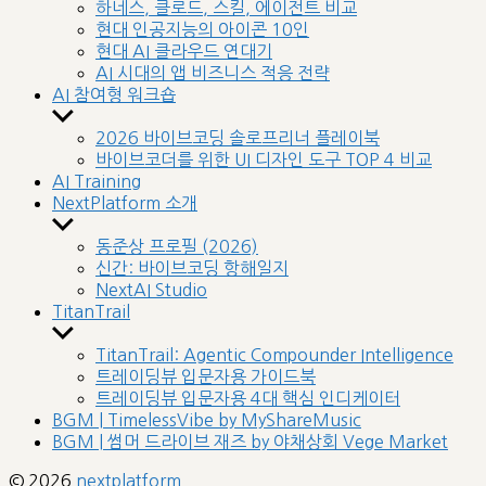
sub
하네스, 클로드, 스킬, 에이전트 비교
menu
현대 인공지능의 아이콘 10인
현대 AI 클라우드 연대기
AI 시대의 앱 비즈니스 적응 전략
AI 참여형 워크숍
Show
sub
2026 바이브코딩 솔로프리너 플레이북
menu
바이브코더를 위한 UI 디자인 도구 TOP 4 비교
AI Training
NextPlatform 소개
Show
sub
동준상 프로필 (2026)
menu
신간: 바이브코딩 항해일지
NextAI Studio
TitanTrail
Show
sub
TitanTrail: Agentic Compounder Intelligence
menu
트레이딩뷰 입문자용 가이드북
트레이딩뷰 입문자용 4대 핵심 인디케이터
BGM | TimelessVibe by MyShareMusic
BGM | 썸머 드라이브 재즈 by 야채상회 Vege Market
© 2026
nextplatform