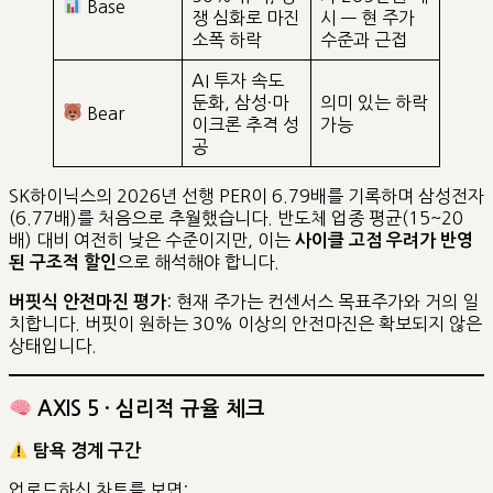
Base
쟁 심화로 마진
시 — 현 주가
소폭 하락
수준과 근접
AI 투자 속도
둔화, 삼성·마
의미 있는 하락
Bear
이크론 추격 성
가능
공
SK하이닉스의 2026년 선행 PER이 6.79배를 기록하며 삼성전자
(6.77배)를 처음으로 추월했습니다. 반도체 업종 평균(15~20
배) 대비 여전히 낮은 수준이지만, 이는
사이클 고점 우려가 반영
으로 해석해야 합니다.
된 구조적 할인
: 현재 주가는 컨센서스 목표주가와 거의 일
버핏식 안전마진 평가
치합니다. 버핏이 원하는 30% 이상의 안전마진은 확보되지 않은
상태입니다.
AXIS 5 · 심리적 규율 체크
탐욕 경계 구간
업로드하신 차트를 보면: