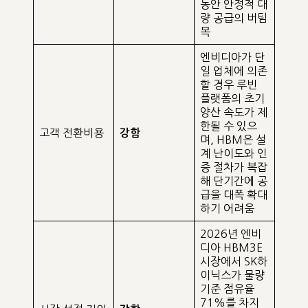
동안 안정적 대
량 공급의 버팀
목
엔비디아가 단
일 업체에 의존
할 경우 루빈
플랫폼의 초기
양산 속도가 제
한될 수 있으
고객 전환비용
강함
며, HBM은 설
계 난이도와 인
증 절차가 복잡
해 단기간에 공
급을 대폭 확대
하기 어려움
2026년 엔비
디아 HBM3E
시장에서 SK하
이닉스가 물량
기준 점유율
71%를 차지