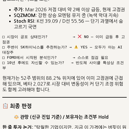
: Mar 2026 저점 대비 약 2배 이상 급등, 현재 고점권
주가
: 강한 상승 모멘텀 유지 중 (녹색 막대 지속)
SQZMOM
: K선 39.09 / D선 55.56 — 단기 과열에서 숨
Stoch RSI
고르기 국면
□ 시장이 공포 상태인가?           → 
 NO — 이미 급등 후 고
점권

□ 주변이 SK하이닉스를 추천하는가? → 
 YES — 모두가 아는 AI 
대장주

□ FOMO에서 시작된 분석인가?       → 스스로 점검 필요

□ 10년 후에도 자신할 수 있는가?   → 반도체 사이클 특성상 조건
현재가는 52주 범위의 88.2% 위치에 있어 이미 고점권에 근접
해 있으며, 베타 2.027로 시장 대비 변동성이 커 단기 조정 위험
도 함께 고려해야 합니다.
최종 판정
관망 (신규 진입 기준) / 보유자는 조건부 Hold
: “탁월한 기업이지만, 지금 이 가격에는 버핏이 원
한 줄 투자 논거