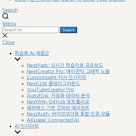
Search
Menu
Search
Search
for:
Close
search
Close
학습용 AI 제품군
Show
sub
NextPads: 실시간 학습자료 공유보드
menu
NextCreator Pro: 에이전틱 그래픽 노블
CursorInsight 커서 인사이트
NextLLM 플레이그라운드
YouTubeCreator Pro
AutoEDA: 자동화 데이터 분석
NextWiki GitHub 포트폴리오
헤르메스 기반 깃허브 에이전트
NextAuth: 바이브코더용 통합 인증 모듈
AIGrape: Connected AI
AI 인사이트
Show