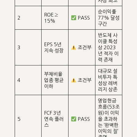
사상 최고
순이익률
ROE ≥
2
PASS
77% 달성
15%
구간
반도체 사
이클 특성
EPS 5년
3
조건부
상 2023
지속 성장
년 적자 이
력 존재
대규모 설
부채비율
비투자 특
4
업종 평균
조건부
성상 레버
이하
리지 상존
영업현금
흐름(53조
FCF 3년
원)이 이익
5
연속 플러
PASS
을 초과하
스
는 ‘완벽한
이익의 질’