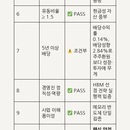
증명
유동비율
현금성 자
6
PASS
≥ 1.5
산 풍부
배당수익
률
0.14%,
배당성향
5년 이상
7
조건부
2.84%로
배당
주주환원
보다 성장·
투자에 무
게
HBM 선
경영진 정
8
PASS
점 전략 실
직성·역량
행력 입증
메모리 반
사업 이해
9
PASS
도체 단일
용이성
집중
핵심 약점