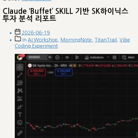
Claude ‘Buffet’ SKILL 기반 SK하이닉스
투자 분석 리포트
Post
2026-06-19
date
Post
In
AI Workshop
,
MorningNote
,
TitanTrail
,
Vibe
categories
Coding Experiment