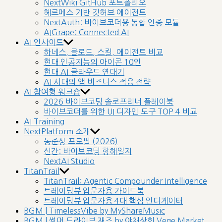
NextWiki GitHub 포트폴리오
헤르메스 기반 깃허브 에이전트
NextAuth: 바이브코더용 통합 인증 모듈
AIGrape: Connected AI
AI 인사이트
하네스, 클로드, 스킬, 에이전트 비교
현대 인공지능의 아이콘 10인
현대 AI 클라우드 연대기
AI 시대의 앱 비즈니스 적응 전략
AI 참여형 워크숍
2026 바이브코딩 솔로프리너 플레이북
바이브코더를 위한 UI 디자인 도구 TOP 4 비교
AI Training
NextPlatform 소개
동준상 프로필 (2026)
신간: 바이브코딩 항해일지
NextAI Studio
TitanTrail
TitanTrail: Agentic Compounder Intelligence
트레이딩뷰 입문자용 가이드북
트레이딩뷰 입문자용 4대 핵심 인디케이터
BGM | TimelessVibe by MyShareMusic
BGM | 썸머 드라이브 재즈 by 야채상회 Vege Market