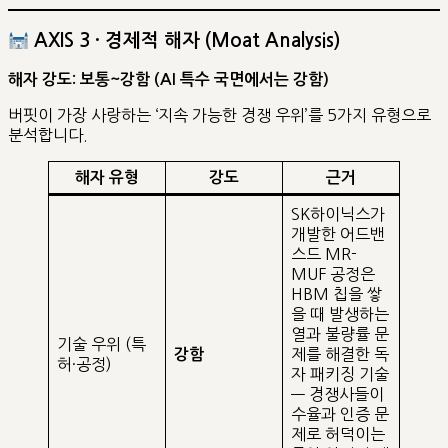
AXIS 3 · 경제적 해자 (Moat Analysis)
해자 강도: 보통~강함 (AI 특수 국면에서는 강함)
버핏이 가장 사랑하는 ‘지속 가능한 경쟁 우위’를 5가지 유형으로
분석합니다.
해자 유형
강도
근거
SK하이닉스가
개발한 어드밴
스드 MR-
MUF 공정은
HBM 칩을 쌓
을 때 발생하는
열과 불량률 문
기술 우위 (특
제를 해결한 독
강함
허·공정)
자 패키징 기술
— 경쟁사들이
수율과 인증 문
제로 허덕이는