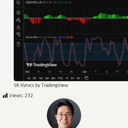
SK Hynics by TradingView
Views:
232