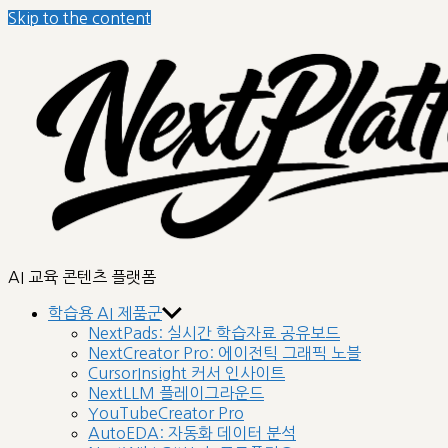
Skip to the content
nextplatform
AI 교육 콘텐츠 플랫폼
학습용 AI 제품군
NextPads: 실시간 학습자료 공유보드
NextCreator Pro: 에이전틱 그래픽 노블
CursorInsight 커서 인사이트
NextLLM 플레이그라운드
YouTubeCreator Pro
AutoEDA: 자동화 데이터 분석