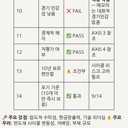
— 메모리
경기 민감
10
FAIL
는 대표적
성 낮음
경기민감
업종
경제적 해
AXIS 3 참
11
PASS
자
조
저평가 여
AXIS 4 참
12
PASS
부
조
사이클 리
10년 보유
13
조건부
스크 고려
편안함
필요
포기 기준
(10개 미
14
통과
9/14
만 즉시 보
류)
: 압도적 수익성, 현금창출력, 기술 리더십
주요 강점
주요
: 반도체 사이클 변동성, 저배당, 부채 규모
우려