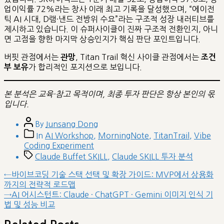
업이익률 72%라는 창사 이래 최고 기록을 달성했으며, “에이전
틱 AI 시대, D램·낸드 전방위 수요”라는 구조적 성장 내러티브를
제시하고 있습니다. 이 슈퍼사이클이 진짜 구조적 전환인지, 아니
면 고점을 향한 마지막 상승인지가 핵심 판단 포인트입니다.
버핏 관점에서는
, Titan Trail 혁신 사이클 관점에서는
관망
조건
가 합리적인 포지션으로 보입니다.
부 보유
본 분석은 교육·참고 목적이며, 최종 투자 판단은 항상 본인의 몫
입니다.
Post
By
Junsang Dong
author
Post
In
AI Workshop
,
MorningNote
,
TitanTrail
,
Vibe
categories
Coding Experiment
Tags
Claude Buffet SKILL
,
Claude SKILL 투자 분석
글
Previous
←
바이브코딩 기술 스택 선택 및 확장 가이드: MVP에서 상용화
post:
까지의 전략적 로드맵
내
Next
→
AI 어시스턴트: Claude · ChatGPT · Gemini 이미지 인식 기
비
post:
법 및 성능 비교
게
이