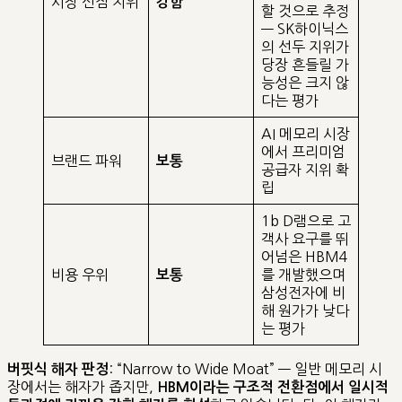
시장 선점 지위
강함
할 것으로 추정
— SK하이닉스
의 선두 지위가
당장 흔들릴 가
능성은 크지 않
다는 평가
AI 메모리 시장
에서 프리미엄
브랜드 파워
보통
공급자 지위 확
립
1b D램으로 고
객사 요구를 뛰
어넘은 HBM4
비용 우위
를 개발했으며
보통
삼성전자에 비
해 원가가 낮다
는 평가
: “Narrow to Wide Moat” — 일반 메모리 시
버핏식 해자 판정
장에서는 해자가 좁지만,
HBM이라는 구조적 전환점에서 일시적