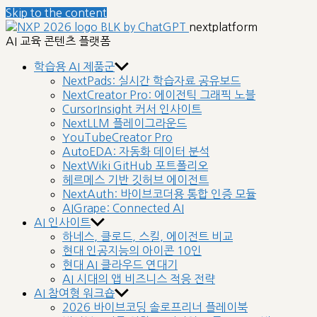
Skip to the content
nextplatform
AI 교육 콘텐츠 플랫폼
학습용 AI 제품군
NextPads: 실시간 학습자료 공유보드
NextCreator Pro: 에이전틱 그래픽 노블
CursorInsight 커서 인사이트
NextLLM 플레이그라운드
YouTubeCreator Pro
AutoEDA: 자동화 데이터 분석
NextWiki GitHub 포트폴리오
헤르메스 기반 깃허브 에이전트
NextAuth: 바이브코더용 통합 인증 모듈
AIGrape: Connected AI
AI 인사이트
하네스, 클로드, 스킬, 에이전트 비교
현대 인공지능의 아이콘 10인
현대 AI 클라우드 연대기
AI 시대의 앱 비즈니스 적응 전략
AI 참여형 워크숍
2026 바이브코딩 솔로프리너 플레이북