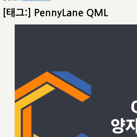
[태그:]
PennyLane QML