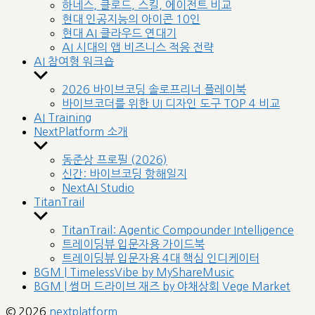
sub
하네스, 클로드, 스킬, 에이전트 비교
menu
현대 인공지능의 아이콘 10인
현대 AI 클라우드 연대기
AI 시대의 앱 비즈니스 적응 전략
AI 참여형 워크숍
Show
sub
2026 바이브코딩 솔로프리너 플레이북
menu
바이브코더를 위한 UI 디자인 도구 TOP 4 비교
AI Training
NextPlatform 소개
Show
sub
동준상 프로필 (2026)
menu
신간: 바이브코딩 항해일지
NextAI Studio
TitanTrail
Show
sub
TitanTrail: Agentic Compounder Intelligence
menu
트레이딩뷰 입문자용 가이드북
트레이딩뷰 입문자용 4대 핵심 인디케이터
BGM | TimelessVibe by MyShareMusic
BGM | 썸머 드라이브 재즈 by 야채상회 Vege Market
© 2026
nextplatform