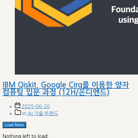
IBM Qiskit, Google Cirq를 이용한 양자
컴퓨팅 입문 과정 (12H/온디맨드)
Post
2025-06-20
date
Post
In
AI 기술 트랜드
categories
Load More
Nothing left to load.