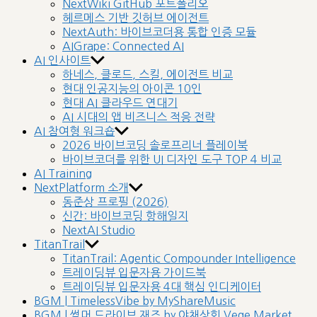
NextWiki GitHub 포트폴리오
헤르메스 기반 깃허브 에이전트
NextAuth: 바이브코더용 통합 인증 모듈
AIGrape: Connected AI
AI 인사이트
하네스, 클로드, 스킬, 에이전트 비교
현대 인공지능의 아이콘 10인
현대 AI 클라우드 연대기
AI 시대의 앱 비즈니스 적응 전략
AI 참여형 워크숍
2026 바이브코딩 솔로프리너 플레이북
바이브코더를 위한 UI 디자인 도구 TOP 4 비교
AI Training
NextPlatform 소개
동준상 프로필 (2026)
신간: 바이브코딩 항해일지
NextAI Studio
TitanTrail
TitanTrail: Agentic Compounder Intelligence
트레이딩뷰 입문자용 가이드북
트레이딩뷰 입문자용 4대 핵심 인디케이터
BGM | TimelessVibe by MyShareMusic
BGM | 썸머 드라이브 재즈 by 야채상회 Vege Market