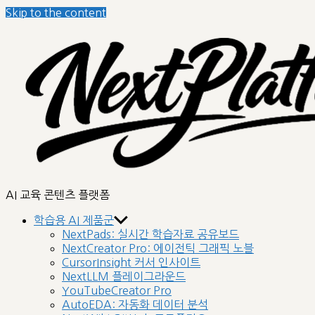
Skip to the content
nextplatform
AI 교육 콘텐츠 플랫폼
학습용 AI 제품군
NextPads: 실시간 학습자료 공유보드
NextCreator Pro: 에이전틱 그래픽 노블
CursorInsight 커서 인사이트
NextLLM 플레이그라운드
YouTubeCreator Pro
AutoEDA: 자동화 데이터 분석