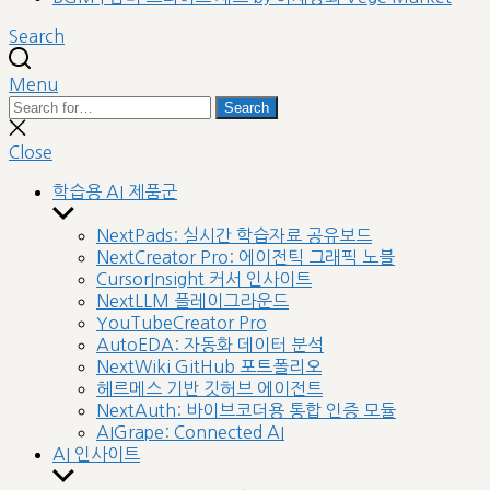
Search
Menu
Search
Search
for:
Close
search
Close
학습용 AI 제품군
Show
sub
NextPads: 실시간 학습자료 공유보드
menu
NextCreator Pro: 에이전틱 그래픽 노블
CursorInsight 커서 인사이트
NextLLM 플레이그라운드
YouTubeCreator Pro
AutoEDA: 자동화 데이터 분석
NextWiki GitHub 포트폴리오
헤르메스 기반 깃허브 에이전트
NextAuth: 바이브코더용 통합 인증 모듈
AIGrape: Connected AI
AI 인사이트
Show