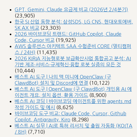
GPT, Gemini, Claude 요금제 비교 (2026년 2/4분기)
(23,905)
한국 SI 산업 동향 분석: 삼성SDS, LG CNS, 현대오토에버,
SK AX 비교
(23,303)
2026 바이브코딩 트랜드: GitHub Copilot, Claude
Code, Cursor 비교
(19,925)
AWS 솔루션스 아키텍트 SAA 수험준비 CORE (멀티캠퍼
스 / 24H)
(11,435)
2026 KIRIA 지능형로봇 보급확산사업 통합공고 분석: AI
기반 제조·서비스·규제혁신·융합 로봇 실증의 모든 것
(10,444)
베스트 AI 도구 | 나의 맥 미니에 OpenClaw (구
ClawdBot) 설치 및 Discord에 연결
(10,122)
베스트 AI 도구 | OpenClaw (구 ClawdBot) 개인용 AI 에
이전트 개요, 설치 옵션, 활용 가이드
(8,900)
베스트 AI 코딩 | 바이브코딩 에이전트를 위한 agents.md
작성 가이드 및 예시
(8,625)
바이브코딩 도구 비교: Claude Code, Cursor, Github
Copilot, Antigravity, Kiro
(8,298)
베스트 AI 실무 | AI로 특허 리서치 및 출원 자동화 (KOITA
/ 8H)
(7,710)