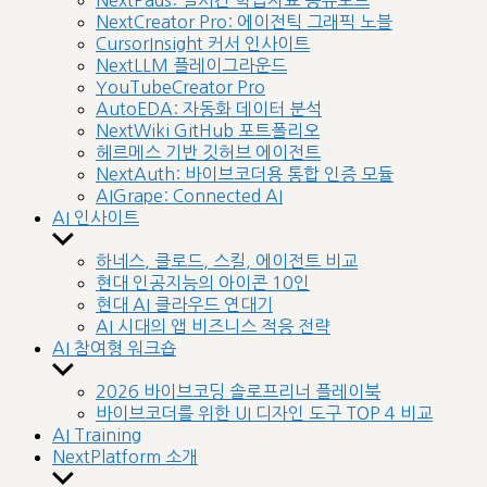
NextPads: 실시간 학습자료 공유보드
menu
NextCreator Pro: 에이전틱 그래픽 노블
CursorInsight 커서 인사이트
NextLLM 플레이그라운드
YouTubeCreator Pro
AutoEDA: 자동화 데이터 분석
NextWiki GitHub 포트폴리오
헤르메스 기반 깃허브 에이전트
NextAuth: 바이브코더용 통합 인증 모듈
AIGrape: Connected AI
AI 인사이트
Show
sub
하네스, 클로드, 스킬, 에이전트 비교
menu
현대 인공지능의 아이콘 10인
현대 AI 클라우드 연대기
AI 시대의 앱 비즈니스 적응 전략
AI 참여형 워크숍
Show
sub
2026 바이브코딩 솔로프리너 플레이북
menu
바이브코더를 위한 UI 디자인 도구 TOP 4 비교
AI Training
NextPlatform 소개
Show