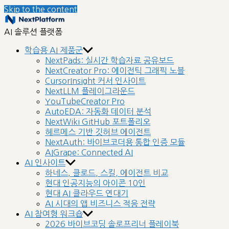
Skip to the content
nextplatform
AI 솔루션 플랫폼
학습용 AI 제품군
NextPads: 실시간 학습자료 공유보드
NextCreator Pro: 에이전틱 그래픽 노블
CursorInsight 커서 인사이트
NextLLM 플레이그라운드
YouTubeCreator Pro
AutoEDA: 자동화 데이터 분석
NextWiki GitHub 포트폴리오
헤르메스 기반 깃허브 에이전트
NextAuth: 바이브코더용 통합 인증 모듈
AIGrape: Connected AI
AI 인사이트
하네스, 클로드, 스킬, 에이전트 비교
현대 인공지능의 아이콘 10인
현대 AI 클라우드 연대기
AI 시대의 앱 비즈니스 적응 전략
AI 참여형 워크숍
2026 바이브코딩 솔로프리너 플레이북