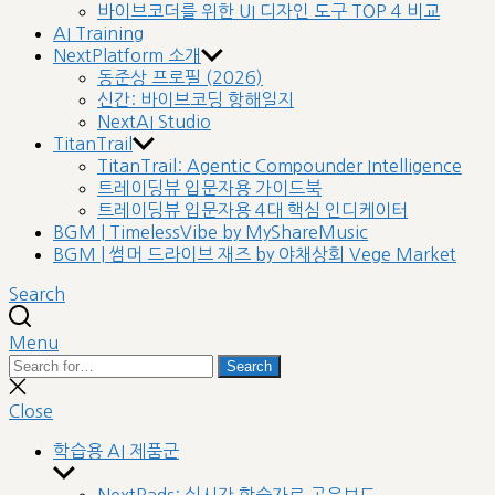
바이브코더를 위한 UI 디자인 도구 TOP 4 비교
AI Training
NextPlatform 소개
동준상 프로필 (2026)
신간: 바이브코딩 항해일지
NextAI Studio
TitanTrail
TitanTrail: Agentic Compounder Intelligence
트레이딩뷰 입문자용 가이드북
트레이딩뷰 입문자용 4대 핵심 인디케이터
BGM | TimelessVibe by MyShareMusic
BGM | 썸머 드라이브 재즈 by 야채상회 Vege Market
Search
Menu
Search
Search
for:
Close
search
Close
학습용 AI 제품군
Show
sub