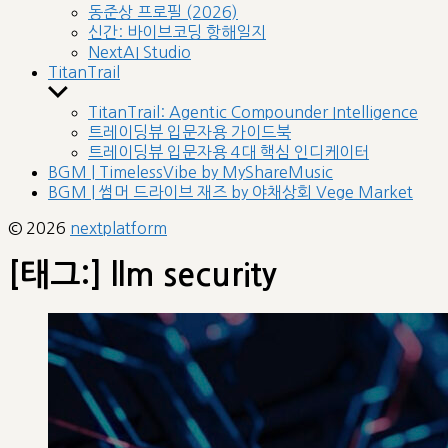
sub
동준상 프로필 (2026)
menu
신간: 바이브코딩 항해일지
NextAI Studio
TitanTrail
Show
sub
TitanTrail: Agentic Compounder Intelligence
menu
트레이딩뷰 입문자용 가이드북
트레이딩뷰 입문자용 4대 핵심 인디케이터
BGM | TimelessVibe by MyShareMusic
BGM | 썸머 드라이브 재즈 by 야채상회 Vege Market
© 2026
nextplatform
[태그:]
llm security