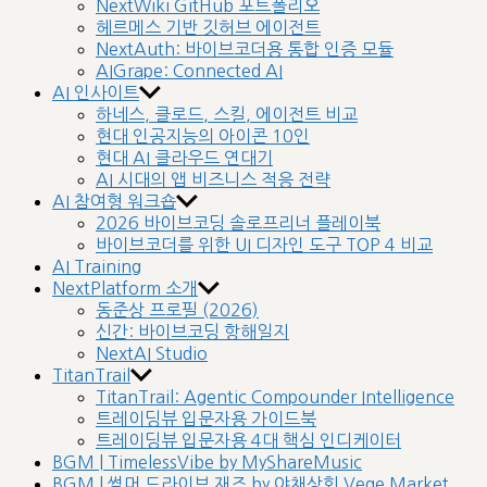
NextWiki GitHub 포트폴리오
헤르메스 기반 깃허브 에이전트
NextAuth: 바이브코더용 통합 인증 모듈
AIGrape: Connected AI
AI 인사이트
하네스, 클로드, 스킬, 에이전트 비교
현대 인공지능의 아이콘 10인
현대 AI 클라우드 연대기
AI 시대의 앱 비즈니스 적응 전략
AI 참여형 워크숍
2026 바이브코딩 솔로프리너 플레이북
바이브코더를 위한 UI 디자인 도구 TOP 4 비교
AI Training
NextPlatform 소개
동준상 프로필 (2026)
신간: 바이브코딩 항해일지
NextAI Studio
TitanTrail
TitanTrail: Agentic Compounder Intelligence
트레이딩뷰 입문자용 가이드북
트레이딩뷰 입문자용 4대 핵심 인디케이터
BGM | TimelessVibe by MyShareMusic
BGM | 썸머 드라이브 재즈 by 야채상회 Vege Market