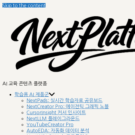
Skip to the content
nextplatform
AI 교육 콘텐츠 플랫폼
학습용 AI 제품군
NextPads: 실시간 학습자료 공유보드
NextCreator Pro: 에이전틱 그래픽 노블
CursorInsight 커서 인사이트
NextLLM 플레이그라운드
YouTubeCreator Pro
AutoEDA: 자동화 데이터 분석