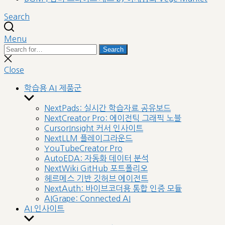
Search
Menu
Search
Search
for:
Close
search
Close
학습용 AI 제품군
Show
sub
NextPads: 실시간 학습자료 공유보드
menu
NextCreator Pro: 에이전틱 그래픽 노블
CursorInsight 커서 인사이트
NextLLM 플레이그라운드
YouTubeCreator Pro
AutoEDA: 자동화 데이터 분석
NextWiki GitHub 포트폴리오
헤르메스 기반 깃허브 에이전트
NextAuth: 바이브코더용 통합 인증 모듈
AIGrape: Connected AI
AI 인사이트
Show