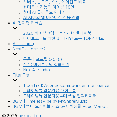
sub
하네스, 클로드, 스킬, 에이전트 비교
menu
현대 인공지능의 아이콘 10인
현대 AI 클라우드 연대기
AI 시대의 앱 비즈니스 적응 전략
AI 참여형 워크숍
Show
sub
2026 바이브코딩 솔로프리너 플레이북
menu
바이브코더를 위한 UI 디자인 도구 TOP 4 비교
AI Training
NextPlatform 소개
Show
sub
동준상 프로필 (2026)
menu
신간: 바이브코딩 항해일지
NextAI Studio
TitanTrail
Show
sub
TitanTrail: Agentic Compounder Intelligence
menu
트레이딩뷰 입문자용 가이드북
트레이딩뷰 입문자용 4대 핵심 인디케이터
BGM | TimelessVibe by MyShareMusic
BGM | 썸머 드라이브 재즈 by 야채상회 Vege Market
© 2026
nextplatform