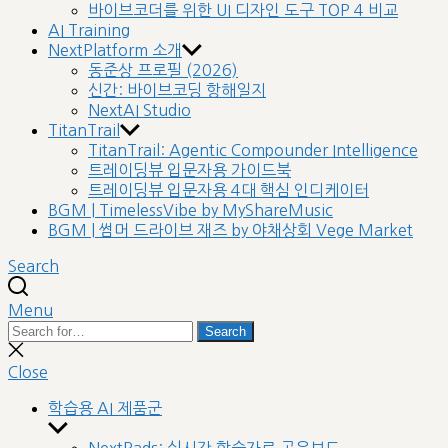
바이브코더를 위한 UI 디자인 도구 TOP 4 비교
AI Training
NextPlatform 소개
동준상 프로필 (2026)
신간: 바이브코딩 항해일지
NextAI Studio
TitanTrail
TitanTrail: Agentic Compounder Intelligence
트레이딩뷰 입문자용 가이드북
트레이딩뷰 입문자용 4대 핵심 인디케이터
BGM | TimelessVibe by MyShareMusic
BGM | 썸머 드라이브 재즈 by 야채상회 Vege Market
Search
Menu
Search
Search
for:
Close
search
Close
학습용 AI 제품군
Show
sub