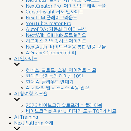
NextPads: 실시간 학습자료 공유보드
menu
NextCreator Pro: 에이전틱 그래픽 노블
CursorInsight 커서 인사이트
NextLLM 플레이그라운드
YouTubeCreator Pro
AutoEDA: 자동화 데이터 분석
NextWiki GitHub 포트폴리오
헤르메스 기반 깃허브 에이전트
NextAuth: 바이브코더용 통합 인증 모듈
AIGrape: Connected AI
AI 인사이트
Show
sub
하네스, 클로드, 스킬, 에이전트 비교
menu
현대 인공지능의 아이콘 10인
현대 AI 클라우드 연대기
AI 시대의 앱 비즈니스 적응 전략
AI 참여형 워크숍
Show
sub
2026 바이브코딩 솔로프리너 플레이북
menu
바이브코더를 위한 UI 디자인 도구 TOP 4 비교
AI Training
NextPlatform 소개
Show