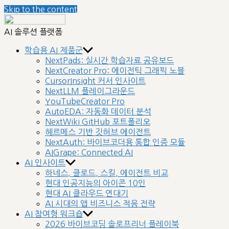
Skip to the content
nextplatform
AI 솔루션 플랫폼
학습용 AI 제품군
NextPads: 실시간 학습자료 공유보드
NextCreator Pro: 에이전틱 그래픽 노블
CursorInsight 커서 인사이트
NextLLM 플레이그라운드
YouTubeCreator Pro
AutoEDA: 자동화 데이터 분석
NextWiki GitHub 포트폴리오
헤르메스 기반 깃허브 에이전트
NextAuth: 바이브코더용 통합 인증 모듈
AIGrape: Connected AI
AI 인사이트
하네스, 클로드, 스킬, 에이전트 비교
현대 인공지능의 아이콘 10인
현대 AI 클라우드 연대기
AI 시대의 앱 비즈니스 적응 전략
AI 참여형 워크숍
2026 바이브코딩 솔로프리너 플레이북