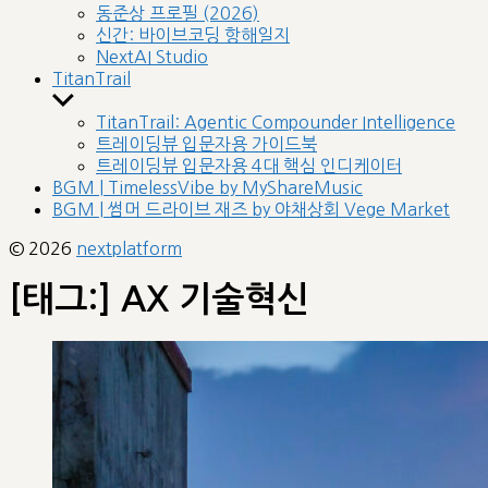
sub
동준상 프로필 (2026)
menu
신간: 바이브코딩 항해일지
NextAI Studio
TitanTrail
Show
sub
TitanTrail: Agentic Compounder Intelligence
menu
트레이딩뷰 입문자용 가이드북
트레이딩뷰 입문자용 4대 핵심 인디케이터
BGM | TimelessVibe by MyShareMusic
BGM | 썸머 드라이브 재즈 by 야채상회 Vege Market
© 2026
nextplatform
[태그:]
AX 기술혁신