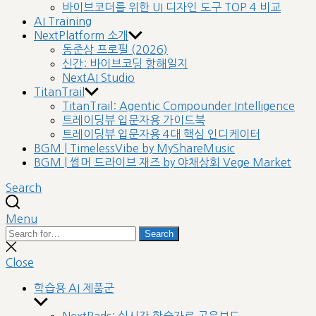
바이브코더를 위한 UI 디자인 도구 TOP 4 비교
AI Training
NextPlatform 소개
동준상 프로필 (2026)
신간: 바이브코딩 항해일지
NextAI Studio
TitanTrail
TitanTrail: Agentic Compounder Intelligence
트레이딩뷰 입문자용 가이드북
트레이딩뷰 입문자용 4대 핵심 인디케이터
BGM | TimelessVibe by MyShareMusic
BGM | 썸머 드라이브 재즈 by 야채상회 Vege Market
Search
Menu
Search
Search
for:
Close
search
Close
학습용 AI 제품군
Show
sub