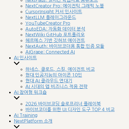
NextPads: 실시간 학습자료 공유보드
menu
NextCreator Pro: 에이전틱 그래픽 노블
CursorInsight 커서 인사이트
NextLLM 플레이그라운드
YouTubeCreator Pro
AutoEDA: 자동화 데이터 분석
NextWiki GitHub 포트폴리오
헤르메스 기반 깃허브 에이전트
NextAuth: 바이브코더용 통합 인증 모듈
AIGrape: Connected AI
AI 인사이트
Show
sub
하네스, 클로드, 스킬, 에이전트 비교
menu
현대 인공지능의 아이콘 10인
현대 AI 클라우드 연대기
AI 시대의 앱 비즈니스 적응 전략
AI 참여형 워크숍
Show
sub
2026 바이브코딩 솔로프리너 플레이북
menu
바이브코더를 위한 UI 디자인 도구 TOP 4 비교
AI Training
NextPlatform 소개
Show