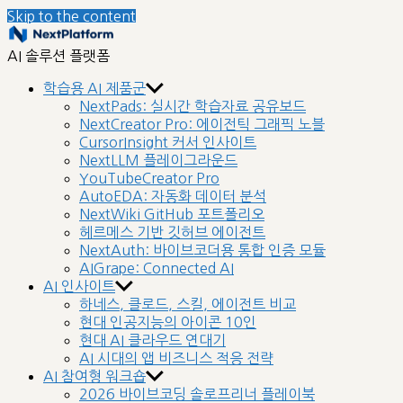
Skip to the content
nextplatform
AI 솔루션 플랫폼
학습용 AI 제품군
NextPads: 실시간 학습자료 공유보드
NextCreator Pro: 에이전틱 그래픽 노블
CursorInsight 커서 인사이트
NextLLM 플레이그라운드
YouTubeCreator Pro
AutoEDA: 자동화 데이터 분석
NextWiki GitHub 포트폴리오
헤르메스 기반 깃허브 에이전트
NextAuth: 바이브코더용 통합 인증 모듈
AIGrape: Connected AI
AI 인사이트
하네스, 클로드, 스킬, 에이전트 비교
현대 인공지능의 아이콘 10인
현대 AI 클라우드 연대기
AI 시대의 앱 비즈니스 적응 전략
AI 참여형 워크숍
2026 바이브코딩 솔로프리너 플레이북