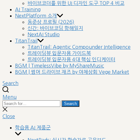
바이브코더를 위한 UI 디자인 도구 TOP 4 비교
AI Training
NextPlatform 소개
동준상 프로필 (2026)
신간: 바이브코딩 항해일지
NextAI Studio
TitanTrail
TitanTrail: Agentic Compounder Intelligence
트레이딩뷰 입문자용 가이드북
트레이딩뷰 입문자용 4대 핵심 인디케이터
BGM | TimelessVibe by MyShareMusic
BGM | 썸머 드라이브 재즈 by 야채상회 Vege Market
Search
Menu
Search
Search
for:
Close
search
Close
학습용 AI 제품군
Show
sub