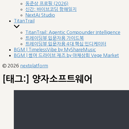
sub
동준상 프로필 (2026)
menu
신간: 바이브코딩 항해일지
NextAI Studio
TitanTrail
Show
sub
TitanTrail: Agentic Compounder Intelligence
menu
트레이딩뷰 입문자용 가이드북
트레이딩뷰 입문자용 4대 핵심 인디케이터
BGM | TimelessVibe by MyShareMusic
BGM | 썸머 드라이브 재즈 by 야채상회 Vege Market
© 2026
nextplatform
[태그:]
양자소프트웨어