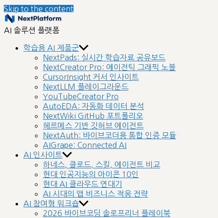
Skip to the content
nextplatform
AI 솔루션 플랫폼
학습용 AI 제품군
NextPads: 실시간 학습자료 공유보드
NextCreator Pro: 에이전틱 그래픽 노블
CursorInsight 커서 인사이트
NextLLM 플레이그라운드
YouTubeCreator Pro
AutoEDA: 자동화 데이터 분석
NextWiki GitHub 포트폴리오
헤르메스 기반 깃허브 에이전트
NextAuth: 바이브코더용 통합 인증 모듈
AIGrape: Connected AI
AI 인사이트
하네스, 클로드, 스킬, 에이전트 비교
현대 인공지능의 아이콘 10인
현대 AI 클라우드 연대기
AI 시대의 앱 비즈니스 적응 전략
AI 참여형 워크숍
2026 바이브코딩 솔로프리너 플레이북