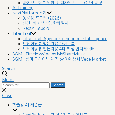
바이브코더를 위한 UI 디자인 도구 TOP 4 비교
AI Training
NextPlatform 소개
동준상 프로필 (2026)
신간: 바이브코딩 항해일지
NextAI Studio
TitanTrail
TitanTrail: Agentic Compounder Intelligence
트레이딩뷰 입문자용 가이드북
트레이딩뷰 입문자용 4대 핵심 인디케이터
BGM | TimelessVibe by MyShareMusic
BGM | 썸머 드라이브 재즈 by 야채상회 Vege Market
Search
Menu
Search
Search
for:
Close
search
Close
학습용 AI 제품군
Show
sub