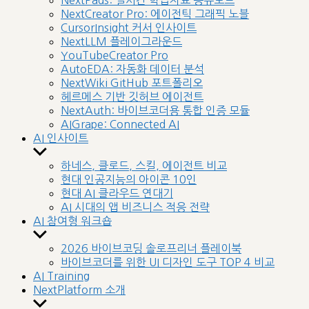
NextPads: 실시간 학습자료 공유보드
menu
NextCreator Pro: 에이전틱 그래픽 노블
CursorInsight 커서 인사이트
NextLLM 플레이그라운드
YouTubeCreator Pro
AutoEDA: 자동화 데이터 분석
NextWiki GitHub 포트폴리오
헤르메스 기반 깃허브 에이전트
NextAuth: 바이브코더용 통합 인증 모듈
AIGrape: Connected AI
AI 인사이트
Show
sub
하네스, 클로드, 스킬, 에이전트 비교
menu
현대 인공지능의 아이콘 10인
현대 AI 클라우드 연대기
AI 시대의 앱 비즈니스 적응 전략
AI 참여형 워크숍
Show
sub
2026 바이브코딩 솔로프리너 플레이북
menu
바이브코더를 위한 UI 디자인 도구 TOP 4 비교
AI Training
NextPlatform 소개
Show