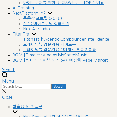
바이브코더를 위한 UI 디자인 도구 TOP 4 비교
AI Training
NextPlatform 소개
동준상 프로필 (2026)
신간: 바이브코딩 항해일지
NextAI Studio
TitanTrail
TitanTrail: Agentic Compounder Intelligence
트레이딩뷰 입문자용 가이드북
트레이딩뷰 입문자용 4대 핵심 인디케이터
BGM | TimelessVibe by MyShareMusic
BGM | 썸머 드라이브 재즈 by 야채상회 Vege Market
Search
Menu
Search
Search
for:
Close
search
Close
학습용 AI 제품군
Show
sub