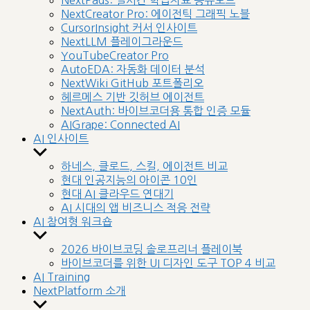
NextPads: 실시간 학습자료 공유보드
menu
NextCreator Pro: 에이전틱 그래픽 노블
CursorInsight 커서 인사이트
NextLLM 플레이그라운드
YouTubeCreator Pro
AutoEDA: 자동화 데이터 분석
NextWiki GitHub 포트폴리오
헤르메스 기반 깃허브 에이전트
NextAuth: 바이브코더용 통합 인증 모듈
AIGrape: Connected AI
AI 인사이트
Show
sub
하네스, 클로드, 스킬, 에이전트 비교
menu
현대 인공지능의 아이콘 10인
현대 AI 클라우드 연대기
AI 시대의 앱 비즈니스 적응 전략
AI 참여형 워크숍
Show
sub
2026 바이브코딩 솔로프리너 플레이북
menu
바이브코더를 위한 UI 디자인 도구 TOP 4 비교
AI Training
NextPlatform 소개
Show