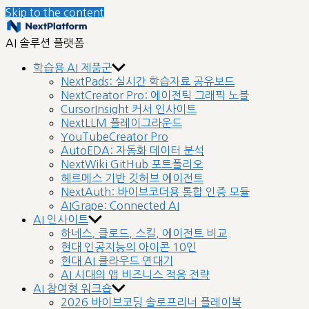
Skip to the content
nextplatform
AI 솔루션 플랫폼
학습용 AI 제품군
NextPads: 실시간 학습자료 공유보드
NextCreator Pro: 에이전틱 그래픽 노블
CursorInsight 커서 인사이트
NextLLM 플레이그라운드
YouTubeCreator Pro
AutoEDA: 자동화 데이터 분석
NextWiki GitHub 포트폴리오
헤르메스 기반 깃허브 에이전트
NextAuth: 바이브코더용 통합 인증 모듈
AIGrape: Connected AI
AI 인사이트
하네스, 클로드, 스킬, 에이전트 비교
현대 인공지능의 아이콘 10인
현대 AI 클라우드 연대기
AI 시대의 앱 비즈니스 적응 전략
AI 참여형 워크숍
2026 바이브코딩 솔로프리너 플레이북