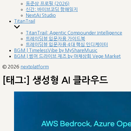
sub
동준상 프로필 (2026)
menu
신간: 바이브코딩 항해일지
NextAI Studio
TitanTrail
Show
sub
TitanTrail: Agentic Compounder Intelligence
menu
트레이딩뷰 입문자용 가이드북
트레이딩뷰 입문자용 4대 핵심 인디케이터
BGM | TimelessVibe by MyShareMusic
BGM | 썸머 드라이브 재즈 by 야채상회 Vege Market
© 2026
nextplatform
[태그:]
생성형 AI 클라우드