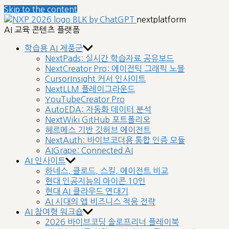
Skip to the content
nextplatform
AI 교육 콘텐츠 플랫폼
학습용 AI 제품군
NextPads: 실시간 학습자료 공유보드
NextCreator Pro: 에이전틱 그래픽 노블
CursorInsight 커서 인사이트
NextLLM 플레이그라운드
YouTubeCreator Pro
AutoEDA: 자동화 데이터 분석
NextWiki GitHub 포트폴리오
헤르메스 기반 깃허브 에이전트
NextAuth: 바이브코더용 통합 인증 모듈
AIGrape: Connected AI
AI 인사이트
하네스, 클로드, 스킬, 에이전트 비교
현대 인공지능의 아이콘 10인
현대 AI 클라우드 연대기
AI 시대의 앱 비즈니스 적응 전략
AI 참여형 워크숍
2026 바이브코딩 솔로프리너 플레이북