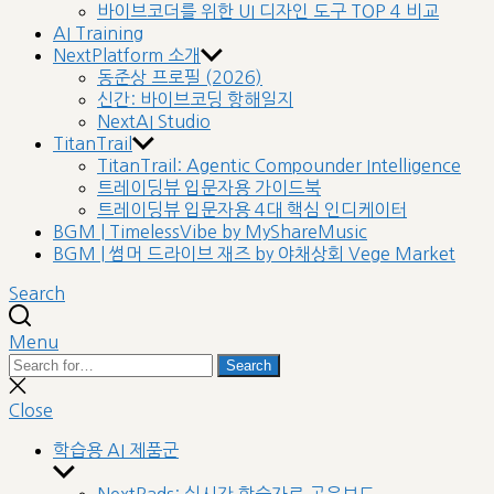
바이브코더를 위한 UI 디자인 도구 TOP 4 비교
AI Training
NextPlatform 소개
동준상 프로필 (2026)
신간: 바이브코딩 항해일지
NextAI Studio
TitanTrail
TitanTrail: Agentic Compounder Intelligence
트레이딩뷰 입문자용 가이드북
트레이딩뷰 입문자용 4대 핵심 인디케이터
BGM | TimelessVibe by MyShareMusic
BGM | 썸머 드라이브 재즈 by 야채상회 Vege Market
Search
Menu
Search
Search
for:
Close
search
Close
학습용 AI 제품군
Show
sub