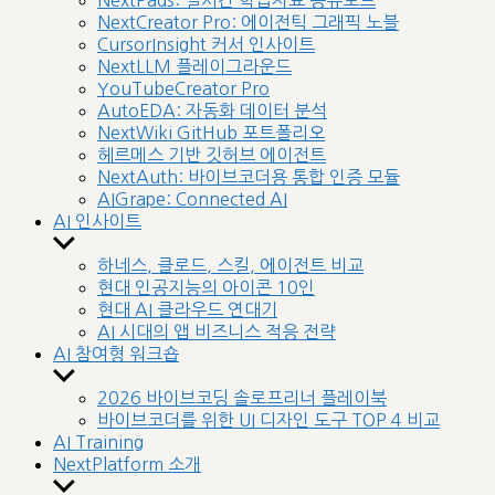
NextPads: 실시간 학습자료 공유보드
menu
NextCreator Pro: 에이전틱 그래픽 노블
CursorInsight 커서 인사이트
NextLLM 플레이그라운드
YouTubeCreator Pro
AutoEDA: 자동화 데이터 분석
NextWiki GitHub 포트폴리오
헤르메스 기반 깃허브 에이전트
NextAuth: 바이브코더용 통합 인증 모듈
AIGrape: Connected AI
AI 인사이트
Show
sub
하네스, 클로드, 스킬, 에이전트 비교
menu
현대 인공지능의 아이콘 10인
현대 AI 클라우드 연대기
AI 시대의 앱 비즈니스 적응 전략
AI 참여형 워크숍
Show
sub
2026 바이브코딩 솔로프리너 플레이북
menu
바이브코더를 위한 UI 디자인 도구 TOP 4 비교
AI Training
NextPlatform 소개
Show