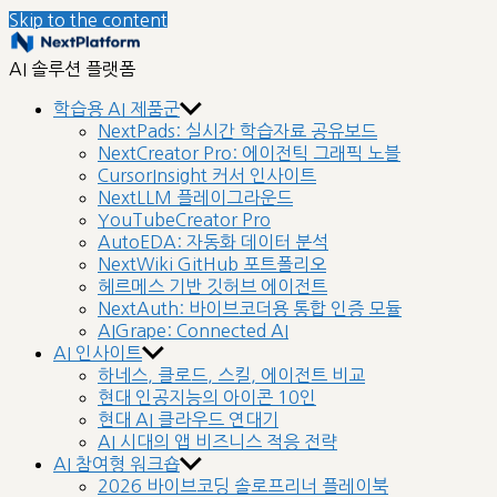
Skip to the content
nextplatform
AI 솔루션 플랫폼
학습용 AI 제품군
NextPads: 실시간 학습자료 공유보드
NextCreator Pro: 에이전틱 그래픽 노블
CursorInsight 커서 인사이트
NextLLM 플레이그라운드
YouTubeCreator Pro
AutoEDA: 자동화 데이터 분석
NextWiki GitHub 포트폴리오
헤르메스 기반 깃허브 에이전트
NextAuth: 바이브코더용 통합 인증 모듈
AIGrape: Connected AI
AI 인사이트
하네스, 클로드, 스킬, 에이전트 비교
현대 인공지능의 아이콘 10인
현대 AI 클라우드 연대기
AI 시대의 앱 비즈니스 적응 전략
AI 참여형 워크숍
2026 바이브코딩 솔로프리너 플레이북