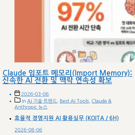
Claude 임포트 메모리(Import Memory):
신속한 AI 전환 및 맥락 연속성 확보
Post
2026-03-06
date
Post
In
AI 기술 트랜드
,
Best AI Tools
,
Claude &
categories
Anthropic 뉴스
효율적 경영지원 AI 활용실무 (KOITA / 6H)
2026-08-06