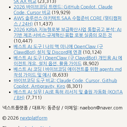
SK AX 비교
(23,313)
2026 바이브코딩 트랜드: GitHub Copilot, Claude
Code, Cursor 비교
(19,929)
AWS 솔루션스 아키텍트 SAA 수험준비 CORE (멀티캠퍼
스 / 24H)
(11,437)
2026 KIRIA 지능형로봇 보급확산사업 통합공고 분석: AI
기반 제조·서비스·규제혁신·융합 로봇 실증의 모든 것
(10,447)
베스트 AI 도구 | 나의 맥 미니에 OpenClaw (구
ClawdBot) 설치 및 Discord에 연결
(10,124)
베스트 AI 도구 | OpenClaw (구 ClawdBot) 개인용 AI 에
이전트 개요, 설치 옵션, 활용 가이드
(8,902)
베스트 AI 코딩 | 바이브코딩 에이전트를 위한 agents.md
작성 가이드 및 예시
(8,633)
바이브코딩 도구 비교: Claude Code, Cursor, Github
Copilot, Antigravity, Kiro
(8,301)
베스트 AI 실무 | AI로 특허 리서치 및 출원 자동화 (KOITA
/ 8H)
(7,711)
넥스트플랫폼 / 대표자: 동준상 / 이메일: naebon@naver.com
© 2026
nextplatform