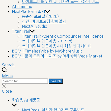
바이브코더를 위한 UI 디자인 도구 TOP 4 비교
AI Training
NextPlatform 소개
동준상 프로필 (2026)
신간: 바이브코딩 항해일지
NextAI Studio
TitanTrail
TitanTrail: Agentic Compounder Intelligence
트레이딩뷰 입문자용 가이드북
트레이딩뷰 입문자용 4대 핵심 인디케이터
BGM | TimelessVibe by MyShareMusic
BGM | 썸머 드라이브 재즈 by 야채상회 Vege Market
Search
Menu
Search
Search
for:
Close
search
Close
학습용 AI 제품군
Show
sub
NextPads: 실시간 학습자료 공유보드