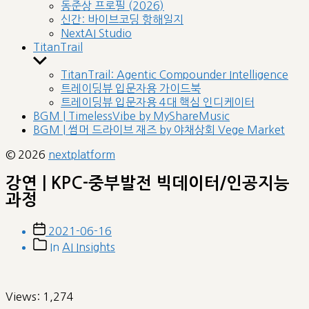
sub
동준상 프로필 (2026)
menu
신간: 바이브코딩 항해일지
NextAI Studio
TitanTrail
Show
sub
TitanTrail: Agentic Compounder Intelligence
menu
트레이딩뷰 입문자용 가이드북
트레이딩뷰 입문자용 4대 핵심 인디케이터
BGM | TimelessVibe by MyShareMusic
BGM | 썸머 드라이브 재즈 by 야채상회 Vege Market
© 2026
nextplatform
강연 | KPC-중부발전 빅데이터/인공지능
과정
Post
2021-06-16
date
Post
In
AI Insights
categories
Views:
1,274