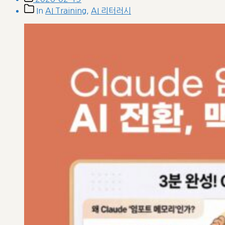
date
Post
In
AI Training
,
AI 리터러시
categories