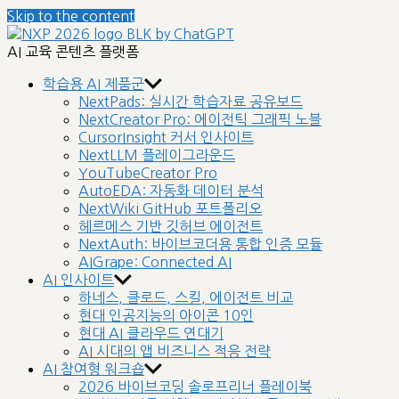
Skip to the content
nextplatform
AI 교육 콘텐츠 플랫폼
학습용 AI 제품군
NextPads: 실시간 학습자료 공유보드
NextCreator Pro: 에이전틱 그래픽 노블
CursorInsight 커서 인사이트
NextLLM 플레이그라운드
YouTubeCreator Pro
AutoEDA: 자동화 데이터 분석
NextWiki GitHub 포트폴리오
헤르메스 기반 깃허브 에이전트
NextAuth: 바이브코더용 통합 인증 모듈
AIGrape: Connected AI
AI 인사이트
하네스, 클로드, 스킬, 에이전트 비교
현대 인공지능의 아이콘 10인
현대 AI 클라우드 연대기
AI 시대의 앱 비즈니스 적응 전략
AI 참여형 워크숍
2026 바이브코딩 솔로프리너 플레이북