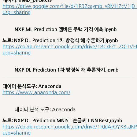
데이터: melb_price.csv
https://drive.google.com/file/d/1R3Zcaymb_yRMHZcV1jD
usp=sharing
NXP ML Prediction 멜버른 주택 가격 예측.ipynb
노트: NXP DL Prediction 1차 방정식 해 추론하기.ipynb
https://colab.research.google.com/drive/18CxFZt_2Qi
usp=sharing
NXP DL Prediction 1차 방정식 해 추론하기.ipynb
데이터 분석도구: Anaconda
https://www.anaconda.com/
데이터 분석 도구: Anaconda
노트: NXP DL Prediction MNIST 손글씨 CNN Best.ipynb
https://colab.research.google.com/drive/1RJdArOYKBuJ
usp=sharing