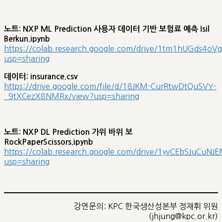
노트: NXP ML Prediction 사용자 데이터 기반 보험료 예측 Isil
Berkun.ipynb
https://colab.research.google.com/drive/1tm1hUGds
usp=sharing
데이터: insurance.csv
https://drive.google.com/file/d/18JKM-CurRtwDtQuSVY-
_9tXCezX8NMRx/view?usp=sharing
노트: NXP DL Prediction 가위 바위 보
RockPaperScissors.ipynb
https://colab.research.google.com/drive/1yvCEbSJuCu
usp=sharing
강연문의: KPC 한국생산성본부 정재휘 위원
(jhjung@kpc.or.kr)