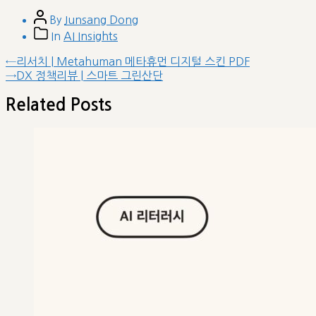
Post
By
Junsang Dong
author
Post
In
AI Insights
categories
글
Previous
←
리서치 | Metahuman 메타휴먼 디지털 스킨 PDF
post:
Next
→
DX 정책리뷰 | 스마트 그린산단
내
post:
비
Related Posts
게
이
션