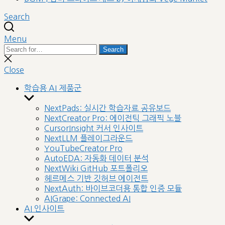
Search
Menu
Search
Search
for:
Close
search
Close
학습용 AI 제품군
Show
sub
NextPads: 실시간 학습자료 공유보드
menu
NextCreator Pro: 에이전틱 그래픽 노블
CursorInsight 커서 인사이트
NextLLM 플레이그라운드
YouTubeCreator Pro
AutoEDA: 자동화 데이터 분석
NextWiki GitHub 포트폴리오
헤르메스 기반 깃허브 에이전트
NextAuth: 바이브코더용 통합 인증 모듈
AIGrape: Connected AI
AI 인사이트
Show