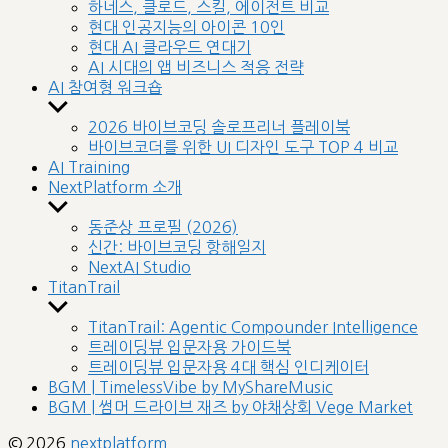
sub
하네스, 클로드, 스킬, 에이전트 비교
menu
현대 인공지능의 아이콘 10인
현대 AI 클라우드 연대기
AI 시대의 앱 비즈니스 적응 전략
AI 참여형 워크숍
Show
sub
2026 바이브코딩 솔로프리너 플레이북
menu
바이브코더를 위한 UI 디자인 도구 TOP 4 비교
AI Training
NextPlatform 소개
Show
sub
동준상 프로필 (2026)
menu
신간: 바이브코딩 항해일지
NextAI Studio
TitanTrail
Show
sub
TitanTrail: Agentic Compounder Intelligence
menu
트레이딩뷰 입문자용 가이드북
트레이딩뷰 입문자용 4대 핵심 인디케이터
BGM | TimelessVibe by MyShareMusic
BGM | 썸머 드라이브 재즈 by 야채상회 Vege Market
© 2026
nextplatform