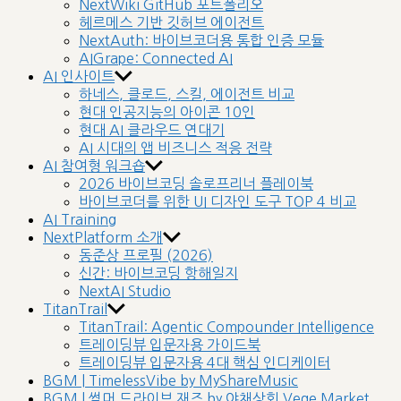
NextWiki GitHub 포트폴리오
헤르메스 기반 깃허브 에이전트
NextAuth: 바이브코더용 통합 인증 모듈
AIGrape: Connected AI
AI 인사이트
하네스, 클로드, 스킬, 에이전트 비교
현대 인공지능의 아이콘 10인
현대 AI 클라우드 연대기
AI 시대의 앱 비즈니스 적응 전략
AI 참여형 워크숍
2026 바이브코딩 솔로프리너 플레이북
바이브코더를 위한 UI 디자인 도구 TOP 4 비교
AI Training
NextPlatform 소개
동준상 프로필 (2026)
신간: 바이브코딩 항해일지
NextAI Studio
TitanTrail
TitanTrail: Agentic Compounder Intelligence
트레이딩뷰 입문자용 가이드북
트레이딩뷰 입문자용 4대 핵심 인디케이터
BGM | TimelessVibe by MyShareMusic
BGM | 썸머 드라이브 재즈 by 야채상회 Vege Market