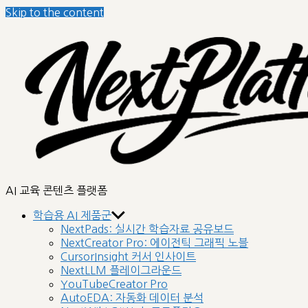
Skip to the content
nextplatform
AI 교육 콘텐츠 플랫폼
학습용 AI 제품군
NextPads: 실시간 학습자료 공유보드
NextCreator Pro: 에이전틱 그래픽 노블
CursorInsight 커서 인사이트
NextLLM 플레이그라운드
YouTubeCreator Pro
AutoEDA: 자동화 데이터 분석