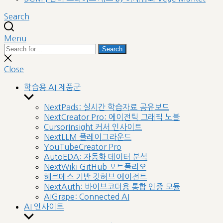
Search
Menu
Search
Search
for:
Close
search
Close
학습용 AI 제품군
Show
sub
NextPads: 실시간 학습자료 공유보드
menu
NextCreator Pro: 에이전틱 그래픽 노블
CursorInsight 커서 인사이트
NextLLM 플레이그라운드
YouTubeCreator Pro
AutoEDA: 자동화 데이터 분석
NextWiki GitHub 포트폴리오
헤르메스 기반 깃허브 에이전트
NextAuth: 바이브코더용 통합 인증 모듈
AIGrape: Connected AI
AI 인사이트
Show