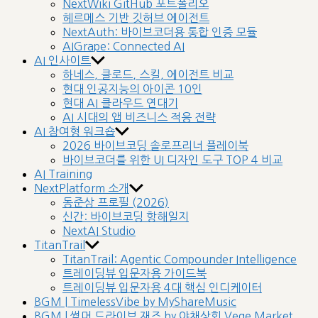
NextWiki GitHub 포트폴리오
헤르메스 기반 깃허브 에이전트
NextAuth: 바이브코더용 통합 인증 모듈
AIGrape: Connected AI
AI 인사이트
하네스, 클로드, 스킬, 에이전트 비교
현대 인공지능의 아이콘 10인
현대 AI 클라우드 연대기
AI 시대의 앱 비즈니스 적응 전략
AI 참여형 워크숍
2026 바이브코딩 솔로프리너 플레이북
바이브코더를 위한 UI 디자인 도구 TOP 4 비교
AI Training
NextPlatform 소개
동준상 프로필 (2026)
신간: 바이브코딩 항해일지
NextAI Studio
TitanTrail
TitanTrail: Agentic Compounder Intelligence
트레이딩뷰 입문자용 가이드북
트레이딩뷰 입문자용 4대 핵심 인디케이터
BGM | TimelessVibe by MyShareMusic
BGM | 썸머 드라이브 재즈 by 야채상회 Vege Market