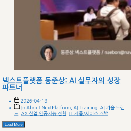
넥스트플랫폼 동준상: AI 실무자의 성장
파트너
Post
2026-04-18
date
Post
In
About NextPlatform
,
AI Training
,
AI 기술 트랜
categories
드
,
AX 산업 인공지능 전환
,
IT 제품/서비스 개발
Load More