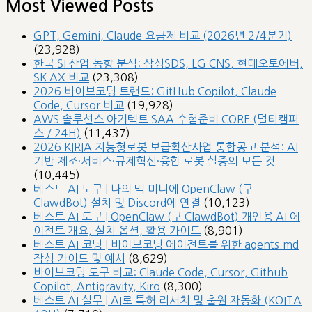
Most Viewed Posts
GPT, Gemini, Claude 요금제 비교 (2026년 2/4분기)
(23,928)
한국 SI 산업 동향 분석: 삼성SDS, LG CNS, 현대오토에버,
SK AX 비교
(23,308)
2026 바이브코딩 트랜드: GitHub Copilot, Claude
Code, Cursor 비교
(19,928)
AWS 솔루션스 아키텍트 SAA 수험준비 CORE (멀티캠퍼
스 / 24H)
(11,437)
2026 KIRIA 지능형로봇 보급확산사업 통합공고 분석: AI
기반 제조·서비스·규제혁신·융합 로봇 실증의 모든 것
(10,445)
베스트 AI 도구 | 나의 맥 미니에 OpenClaw (구
ClawdBot) 설치 및 Discord에 연결
(10,123)
베스트 AI 도구 | OpenClaw (구 ClawdBot) 개인용 AI 에
이전트 개요, 설치 옵션, 활용 가이드
(8,901)
베스트 AI 코딩 | 바이브코딩 에이전트를 위한 agents.md
작성 가이드 및 예시
(8,629)
바이브코딩 도구 비교: Claude Code, Cursor, Github
Copilot, Antigravity, Kiro
(8,300)
베스트 AI 실무 | AI로 특허 리서치 및 출원 자동화 (KOITA