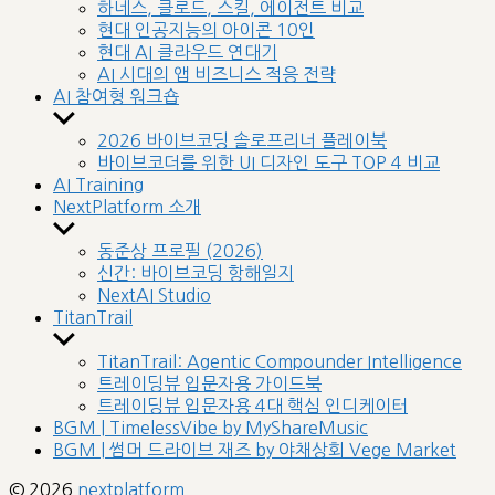
sub
하네스, 클로드, 스킬, 에이전트 비교
menu
현대 인공지능의 아이콘 10인
현대 AI 클라우드 연대기
AI 시대의 앱 비즈니스 적응 전략
AI 참여형 워크숍
Show
sub
2026 바이브코딩 솔로프리너 플레이북
menu
바이브코더를 위한 UI 디자인 도구 TOP 4 비교
AI Training
NextPlatform 소개
Show
sub
동준상 프로필 (2026)
menu
신간: 바이브코딩 항해일지
NextAI Studio
TitanTrail
Show
sub
TitanTrail: Agentic Compounder Intelligence
menu
트레이딩뷰 입문자용 가이드북
트레이딩뷰 입문자용 4대 핵심 인디케이터
BGM | TimelessVibe by MyShareMusic
BGM | 썸머 드라이브 재즈 by 야채상회 Vege Market
© 2026
nextplatform