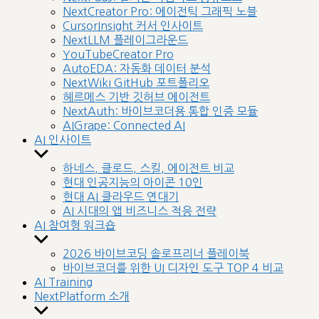
menu
NextCreator Pro: 에이전틱 그래픽 노블
CursorInsight 커서 인사이트
NextLLM 플레이그라운드
YouTubeCreator Pro
AutoEDA: 자동화 데이터 분석
NextWiki GitHub 포트폴리오
헤르메스 기반 깃허브 에이전트
NextAuth: 바이브코더용 통합 인증 모듈
AIGrape: Connected AI
AI 인사이트
Show
sub
하네스, 클로드, 스킬, 에이전트 비교
menu
현대 인공지능의 아이콘 10인
현대 AI 클라우드 연대기
AI 시대의 앱 비즈니스 적응 전략
AI 참여형 워크숍
Show
sub
2026 바이브코딩 솔로프리너 플레이북
menu
바이브코더를 위한 UI 디자인 도구 TOP 4 비교
AI Training
NextPlatform 소개
Show