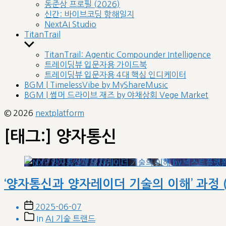
sub
동준상 프로필 (2026)
menu
신간: 바이브코딩 항해일지
NextAI Studio
TitanTrail
Show
sub
TitanTrail: Agentic Compounder Intelligence
menu
트레이딩뷰 입문자용 가이드북
트레이딩뷰 입문자용 4대 핵심 인디케이터
BGM | TimelessVibe by MyShareMusic
BGM | 썸머 드라이브 재즈 by 야채상회 Vege Market
© 2026
nextplatform
[태그:]
양자통신
‘양자통신과 양자레이더 기술의 이해’ 과정 
Post
2025-06-07
date
Post
In
AI 기술 트랜드