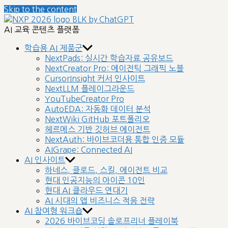
Skip to the content
nextplatform
AI 교육 콘텐츠 플랫폼
학습용 AI 제품군
NextPads: 실시간 학습자료 공유보드
NextCreator Pro: 에이전틱 그래픽 노블
CursorInsight 커서 인사이트
NextLLM 플레이그라운드
YouTubeCreator Pro
AutoEDA: 자동화 데이터 분석
NextWiki GitHub 포트폴리오
헤르메스 기반 깃허브 에이전트
NextAuth: 바이브코더용 통합 인증 모듈
AIGrape: Connected AI
AI 인사이트
하네스, 클로드, 스킬, 에이전트 비교
현대 인공지능의 아이콘 10인
현대 AI 클라우드 연대기
AI 시대의 앱 비즈니스 적응 전략
AI 참여형 워크숍
2026 바이브코딩 솔로프리너 플레이북