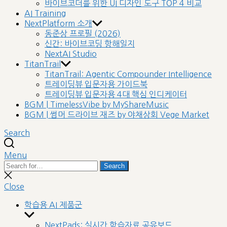
바이브코더를 위한 UI 디자인 도구 TOP 4 비교
AI Training
NextPlatform 소개
동준상 프로필 (2026)
신간: 바이브코딩 항해일지
NextAI Studio
TitanTrail
TitanTrail: Agentic Compounder Intelligence
트레이딩뷰 입문자용 가이드북
트레이딩뷰 입문자용 4대 핵심 인디케이터
BGM | TimelessVibe by MyShareMusic
BGM | 썸머 드라이브 재즈 by 야채상회 Vege Market
Search
Menu
Search
Search
for:
Close
search
Close
학습용 AI 제품군
Show
sub
NextPads: 실시간 학습자료 공유보드