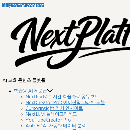
Skip to the content
nextplatform
AI 교육 콘텐츠 플랫폼
학습용 AI 제품군
NextPads: 실시간 학습자료 공유보드
NextCreator Pro: 에이전틱 그래픽 노블
CursorInsight 커서 인사이트
NextLLM 플레이그라운드
YouTubeCreator Pro
AutoEDA: 자동화 데이터 분석