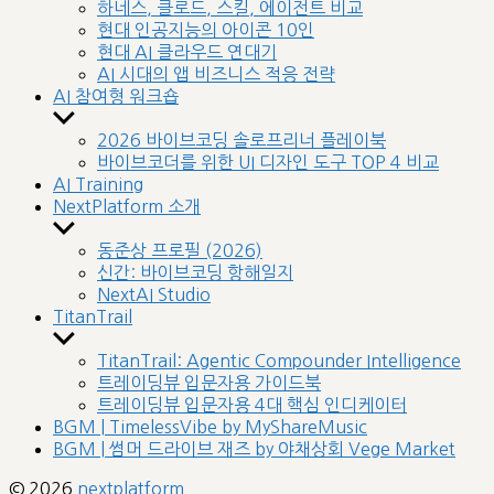
sub
하네스, 클로드, 스킬, 에이전트 비교
menu
현대 인공지능의 아이콘 10인
현대 AI 클라우드 연대기
AI 시대의 앱 비즈니스 적응 전략
AI 참여형 워크숍
Show
sub
2026 바이브코딩 솔로프리너 플레이북
menu
바이브코더를 위한 UI 디자인 도구 TOP 4 비교
AI Training
NextPlatform 소개
Show
sub
동준상 프로필 (2026)
menu
신간: 바이브코딩 항해일지
NextAI Studio
TitanTrail
Show
sub
TitanTrail: Agentic Compounder Intelligence
menu
트레이딩뷰 입문자용 가이드북
트레이딩뷰 입문자용 4대 핵심 인디케이터
BGM | TimelessVibe by MyShareMusic
BGM | 썸머 드라이브 재즈 by 야채상회 Vege Market
© 2026
nextplatform