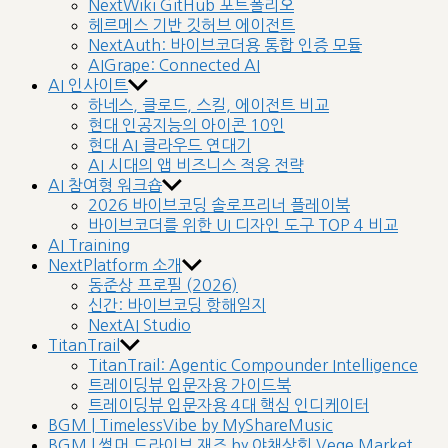
NextWiki GitHub 포트폴리오
헤르메스 기반 깃허브 에이전트
NextAuth: 바이브코더용 통합 인증 모듈
AIGrape: Connected AI
AI 인사이트
하네스, 클로드, 스킬, 에이전트 비교
현대 인공지능의 아이콘 10인
현대 AI 클라우드 연대기
AI 시대의 앱 비즈니스 적응 전략
AI 참여형 워크숍
2026 바이브코딩 솔로프리너 플레이북
바이브코더를 위한 UI 디자인 도구 TOP 4 비교
AI Training
NextPlatform 소개
동준상 프로필 (2026)
신간: 바이브코딩 항해일지
NextAI Studio
TitanTrail
TitanTrail: Agentic Compounder Intelligence
트레이딩뷰 입문자용 가이드북
트레이딩뷰 입문자용 4대 핵심 인디케이터
BGM | TimelessVibe by MyShareMusic
BGM | 썸머 드라이브 재즈 by 야채상회 Vege Market