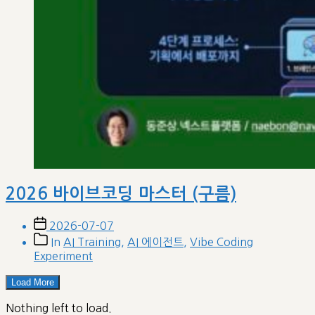
2026 바이브코딩 마스터 (구름)
Post
2026-07-07
date
Post
In
AI Training
,
AI 에이전트
,
Vibe Coding
categories
Experiment
Load More
Nothing left to load.