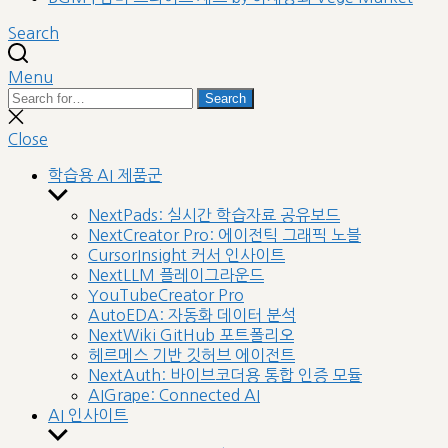
Search
Menu
Search
Search
for:
Close
search
Close
학습용 AI 제품군
Show
sub
NextPads: 실시간 학습자료 공유보드
menu
NextCreator Pro: 에이전틱 그래픽 노블
CursorInsight 커서 인사이트
NextLLM 플레이그라운드
YouTubeCreator Pro
AutoEDA: 자동화 데이터 분석
NextWiki GitHub 포트폴리오
헤르메스 기반 깃허브 에이전트
NextAuth: 바이브코더용 통합 인증 모듈
AIGrape: Connected AI
AI 인사이트
Show