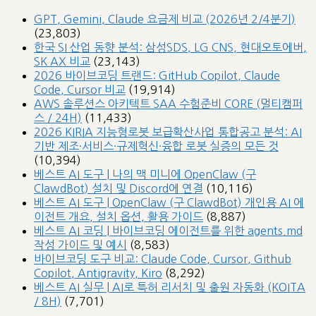
GPT, Gemini, Claude 요금제 비교 (2026년 2/4분기)
(23,803)
한국 SI 산업 동향 분석: 삼성SDS, LG CNS, 현대오토에버,
SK AX 비교
(23,143)
2026 바이브코딩 트랜드: GitHub Copilot, Claude
Code, Cursor 비교
(19,914)
AWS 솔루션스 아키텍트 SAA 수험준비 CORE (멀티캠퍼
스 / 24H)
(11,433)
2026 KIRIA 지능형로봇 보급확산사업 통합공고 분석: AI
기반 제조·서비스·규제혁신·융합 로봇 실증의 모든 것
(10,394)
베스트 AI 도구 | 나의 맥 미니에 OpenClaw (구
ClawdBot) 설치 및 Discord에 연결
(10,116)
베스트 AI 도구 | OpenClaw (구 ClawdBot) 개인용 AI 에
이전트 개요, 설치 옵션, 활용 가이드
(8,887)
베스트 AI 코딩 | 바이브코딩 에이전트를 위한 agents.md
작성 가이드 및 예시
(8,583)
바이브코딩 도구 비교: Claude Code, Cursor, Github
Copilot, Antigravity, Kiro
(8,292)
베스트 AI 실무 | AI로 특허 리서치 및 출원 자동화 (KOITA
/ 8H)
(7,701)