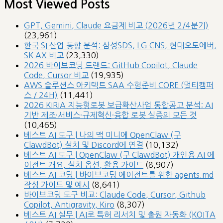
Most Viewed Posts
GPT, Gemini, Claude 요금제 비교 (2026년 2/4분기)
(23,961)
한국 SI 산업 동향 분석: 삼성SDS, LG CNS, 현대오토에버,
SK AX 비교
(23,330)
2026 바이브코딩 트랜드: GitHub Copilot, Claude
Code, Cursor 비교
(19,935)
AWS 솔루션스 아키텍트 SAA 수험준비 CORE (멀티캠퍼
스 / 24H)
(11,441)
2026 KIRIA 지능형로봇 보급확산사업 통합공고 분석: AI
기반 제조·서비스·규제혁신·융합 로봇 실증의 모든 것
(10,465)
베스트 AI 도구 | 나의 맥 미니에 OpenClaw (구
ClawdBot) 설치 및 Discord에 연결
(10,132)
베스트 AI 도구 | OpenClaw (구 ClawdBot) 개인용 AI 에
이전트 개요, 설치 옵션, 활용 가이드
(8,907)
베스트 AI 코딩 | 바이브코딩 에이전트를 위한 agents.md
작성 가이드 및 예시
(8,641)
바이브코딩 도구 비교: Claude Code, Cursor, Github
Copilot, Antigravity, Kiro
(8,307)
베스트 AI 실무 | AI로 특허 리서치 및 출원 자동화 (KOITA