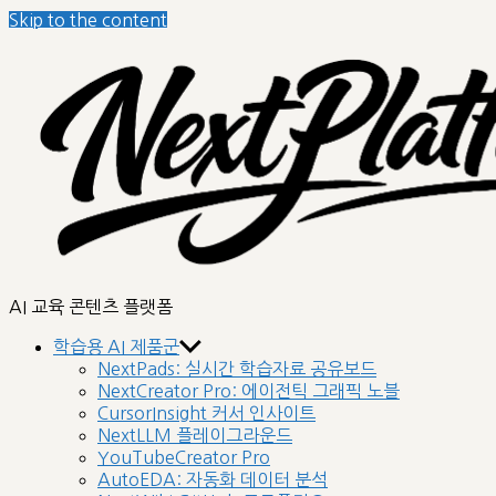
Skip to the content
nextplatform
AI 교육 콘텐츠 플랫폼
학습용 AI 제품군
NextPads: 실시간 학습자료 공유보드
NextCreator Pro: 에이전틱 그래픽 노블
CursorInsight 커서 인사이트
NextLLM 플레이그라운드
YouTubeCreator Pro
AutoEDA: 자동화 데이터 분석