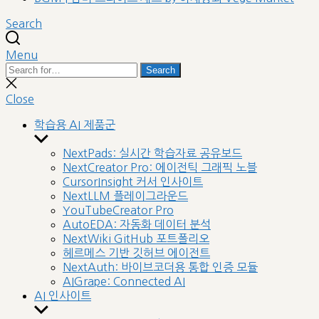
Search
Menu
Search
Search
for:
Close
search
Close
학습용 AI 제품군
Show
sub
NextPads: 실시간 학습자료 공유보드
menu
NextCreator Pro: 에이전틱 그래픽 노블
CursorInsight 커서 인사이트
NextLLM 플레이그라운드
YouTubeCreator Pro
AutoEDA: 자동화 데이터 분석
NextWiki GitHub 포트폴리오
헤르메스 기반 깃허브 에이전트
NextAuth: 바이브코더용 통합 인증 모듈
AIGrape: Connected AI
AI 인사이트
Show