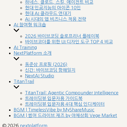
sub
하네스, 클로드, 스킬, 에이전트 비교
menu
현대 인공지능의 아이콘 10인
현대 AI 클라우드 연대기
AI 시대의 앱 비즈니스 적응 전략
AI 참여형 워크숍
Show
sub
2026 바이브코딩 솔로프리너 플레이북
menu
바이브코더를 위한 UI 디자인 도구 TOP 4 비교
AI Training
NextPlatform 소개
Show
sub
동준상 프로필 (2026)
menu
신간: 바이브코딩 항해일지
NextAI Studio
TitanTrail
Show
sub
TitanTrail: Agentic Compounder Intelligence
menu
트레이딩뷰 입문자용 가이드북
트레이딩뷰 입문자용 4대 핵심 인디케이터
BGM | TimelessVibe by MyShareMusic
BGM | 썸머 드라이브 재즈 by 야채상회 Vege Market
© 2026
nextplatform