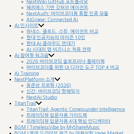
NextWiki GitHub 포트폴리오
헤르메스 기반 깃허브 에이전트
NextAuth: 바이브코더용 통합 인증 모듈
AIGrape: Connected AI
AI 인사이트
하네스, 클로드, 스킬, 에이전트 비교
현대 인공지능의 아이콘 10인
현대 AI 클라우드 연대기
AI 시대의 앱 비즈니스 적응 전략
AI 참여형 워크숍
2026 바이브코딩 솔로프리너 플레이북
바이브코더를 위한 UI 디자인 도구 TOP 4 비교
AI Training
NextPlatform 소개
동준상 프로필 (2026)
신간: 바이브코딩 항해일지
NextAI Studio
TitanTrail
TitanTrail: Agentic Compounder Intelligence
트레이딩뷰 입문자용 가이드북
트레이딩뷰 입문자용 4대 핵심 인디케이터
BGM | TimelessVibe by MyShareMusic
BGM | 썸머 드라이브 재즈 by 야채상회 Vege Market