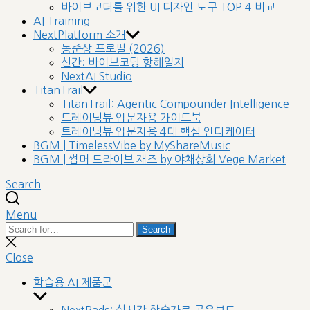
바이브코더를 위한 UI 디자인 도구 TOP 4 비교
AI Training
NextPlatform 소개
동준상 프로필 (2026)
신간: 바이브코딩 항해일지
NextAI Studio
TitanTrail
TitanTrail: Agentic Compounder Intelligence
트레이딩뷰 입문자용 가이드북
트레이딩뷰 입문자용 4대 핵심 인디케이터
BGM | TimelessVibe by MyShareMusic
BGM | 썸머 드라이브 재즈 by 야채상회 Vege Market
Search
Menu
Search
Search
for:
Close
search
Close
학습용 AI 제품군
Show
sub