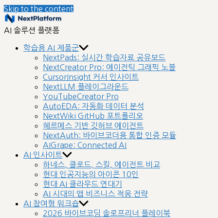
Skip to the content
nextplatform
AI 솔루션 플랫폼
학습용 AI 제품군
NextPads: 실시간 학습자료 공유보드
NextCreator Pro: 에이전틱 그래픽 노블
CursorInsight 커서 인사이트
NextLLM 플레이그라운드
YouTubeCreator Pro
AutoEDA: 자동화 데이터 분석
NextWiki GitHub 포트폴리오
헤르메스 기반 깃허브 에이전트
NextAuth: 바이브코더용 통합 인증 모듈
AIGrape: Connected AI
AI 인사이트
하네스, 클로드, 스킬, 에이전트 비교
현대 인공지능의 아이콘 10인
현대 AI 클라우드 연대기
AI 시대의 앱 비즈니스 적응 전략
AI 참여형 워크숍
2026 바이브코딩 솔로프리너 플레이북