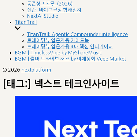
sub
동준상 프로필 (2026)
menu
신간: 바이브코딩 항해일지
NextAI Studio
TitanTrail
Show
sub
TitanTrail: Agentic Compounder Intelligence
menu
트레이딩뷰 입문자용 가이드북
트레이딩뷰 입문자용 4대 핵심 인디케이터
BGM | TimelessVibe by MyShareMusic
BGM | 썸머 드라이브 재즈 by 야채상회 Vege Market
© 2026
nextplatform
[태그:]
넥스트 테크인사이트