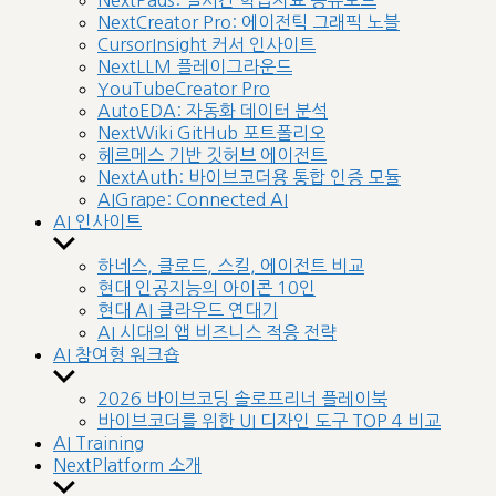
NextPads: 실시간 학습자료 공유보드
menu
NextCreator Pro: 에이전틱 그래픽 노블
CursorInsight 커서 인사이트
NextLLM 플레이그라운드
YouTubeCreator Pro
AutoEDA: 자동화 데이터 분석
NextWiki GitHub 포트폴리오
헤르메스 기반 깃허브 에이전트
NextAuth: 바이브코더용 통합 인증 모듈
AIGrape: Connected AI
AI 인사이트
Show
sub
하네스, 클로드, 스킬, 에이전트 비교
menu
현대 인공지능의 아이콘 10인
현대 AI 클라우드 연대기
AI 시대의 앱 비즈니스 적응 전략
AI 참여형 워크숍
Show
sub
2026 바이브코딩 솔로프리너 플레이북
menu
바이브코더를 위한 UI 디자인 도구 TOP 4 비교
AI Training
NextPlatform 소개
Show