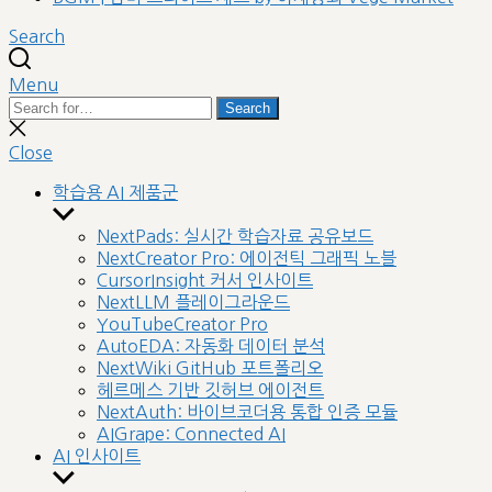
Search
Menu
Search
Search
for:
Close
search
Close
학습용 AI 제품군
Show
sub
NextPads: 실시간 학습자료 공유보드
menu
NextCreator Pro: 에이전틱 그래픽 노블
CursorInsight 커서 인사이트
NextLLM 플레이그라운드
YouTubeCreator Pro
AutoEDA: 자동화 데이터 분석
NextWiki GitHub 포트폴리오
헤르메스 기반 깃허브 에이전트
NextAuth: 바이브코더용 통합 인증 모듈
AIGrape: Connected AI
AI 인사이트
Show