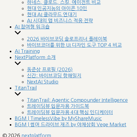
sub
하네스, 클로드, 스킬, 에이전트 비교
menu
현대 인공지능의 아이콘 10인
현대 AI 클라우드 연대기
AI 시대의 앱 비즈니스 적응 전략
AI 참여형 워크숍
Show
sub
2026 바이브코딩 솔로프리너 플레이북
menu
바이브코더를 위한 UI 디자인 도구 TOP 4 비교
AI Training
NextPlatform 소개
Show
sub
동준상 프로필 (2026)
menu
신간: 바이브코딩 항해일지
NextAI Studio
TitanTrail
Show
sub
TitanTrail: Agentic Compounder Intelligence
menu
트레이딩뷰 입문자용 가이드북
트레이딩뷰 입문자용 4대 핵심 인디케이터
BGM | TimelessVibe by MyShareMusic
BGM | 썸머 드라이브 재즈 by 야채상회 Vege Market
© 2026
nextplatform