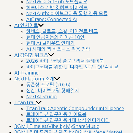
NextWiki GitHub 포트폴리오
헤르메스 기반 깃허브 에이전트
NextAuth: 바이브코더용 통합 인증 모듈
AIGrape: Connected AI
AI 인사이트
하네스, 클로드, 스킬, 에이전트 비교
현대 인공지능의 아이콘 10인
현대 AI 클라우드 연대기
AI 시대의 앱 비즈니스 적응 전략
AI 참여형 워크숍
2026 바이브코딩 솔로프리너 플레이북
바이브코더를 위한 UI 디자인 도구 TOP 4 비교
AI Training
NextPlatform 소개
동준상 프로필 (2026)
신간: 바이브코딩 항해일지
NextAI Studio
TitanTrail
TitanTrail: Agentic Compounder Intelligence
트레이딩뷰 입문자용 가이드북
트레이딩뷰 입문자용 4대 핵심 인디케이터
BGM | TimelessVibe by MyShareMusic
BGM | 썸머 드라이브 재즈 by 야채상회 Vege Market